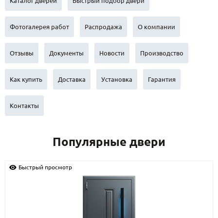
Каталог дверей
Быстрый подбор двери
С реечным дизайном
(29)
ПО НАЗНАЧЕНИЮ
Фотогалерея работ
Распродажа
О компании
ПО ОСОБЕННОСТЯМ
Отзывы
Документы
Новости
Производство
ПО КОНСТРУКЦИИ
Как купить
Доставка
Установка
Гарантия
Популярные двери
Контакты
Двери со скидкой
ДВЕРИ С ТЕРМОРАЗРЫВОМ
Популярные двери
ГАЛЕРЕЯ
Быстрый просмотр
ОПЛАТА
ДОСТАВКА
УСТАНОВКА