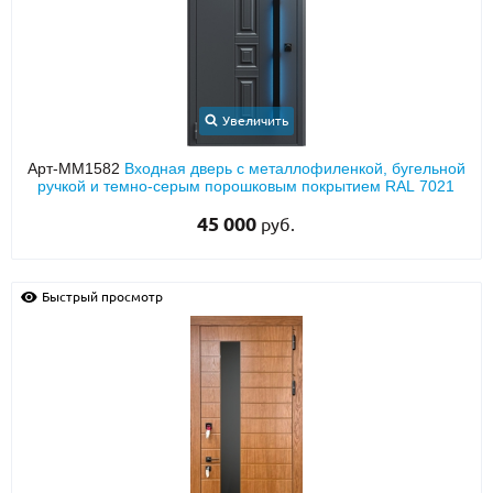
О НАС
КОНТАКТЫ
Увеличить
Металлические двери от производителя с доставкой и установкой в
Арт-ММ1582
Входная дверь с металлофиленкой, бугельной
Москве и МО
ручкой и темно-серым порошковым покрытием RAL 7021
НАЙТИ:
45 000
руб.
ПН-СБ - с 9:00 до 21:00, ВС - до 19:00
+7 (495) 411-44-41
Быстрый просмотр
INFO@META-M.RU
ЗАПРОСИТЬ РАСЧЕТ
Каталог
Распродажа
Как купить
Записаться на замер