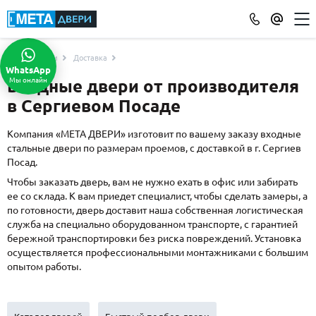
Услуги
Доставка
КАТАЛОГ ДВЕРЕЙ
WhatsApp
Мы онлайн
Входные двери от производителя
ПО ОТДЕЛКЕ
в Сергиевом Посаде
МДФ
(865)
Порошковое напыление
(715)
Компания «МЕТА ДВЕРИ» изготовит по вашему заказу входные
стальные двери по размерам проемов, с доставкой в г. Сергиев
Ламинат
(21)
Посад.
Массив
(52)
Чтобы заказать дверь, вам не нужно ехать в офис или забирать
МДФ наборный
(58)
ее со склада. К вам приедет специалист, чтобы сделать замеры, а
МДФ шпон
(119)
по готовности, дверь доставит наша собственная логистическая
служба на специально оборудованном транспорте, с гарантией
С зеркалом
(13)
бережной транспортировки без риска повреждений. Установка
С выдавленным рисунком
(35)
осуществляется профессиональными монтажниками с большим
С металлобагетом
(571)
опытом работы.
Белые
(108)
С геометрическим рисунком
(46)