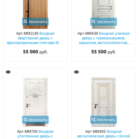
Увеличить
Увеличить
Арт-ММ1146
Входная
Арт-ММ439
Входная уличная
квартирная дверь с
дверь с терморазрывом,
фрезерованными плитами МДФ
карнизом, металлобагетом,
с черной длинной вертикальной
кнокером и белым полимерным
55 000
55 500
руб.
руб.
ручкой
напылением
Увеличить
Увеличить
Арт-ММ706
Входная
Арт-ММ365
Входная
утепленная дверь с
металлическая дверь с белой