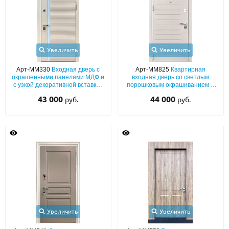
Увеличить
Увеличить
Арт-ММ330
Входная дверь с
Арт-ММ825
Квартирная
окрашенными панелями МДФ и
входная дверь со светлым
с узкой декоративной вставкой
порошковым окрашиванием и
из стекла
выдавленным рисунком
43 000
44 000
руб.
руб.
«полосы» на металле
Увеличить
Увеличить