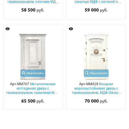
терморазрывом, плитами МДФ
панелью МДФ с патиной и
(белый окрас эмалью по RAL) с
шумоизоляцией
58 500
59 000
руб.
руб.
резьбой «лев» и отбойником
Увеличить
Увеличить
Арт-ММ707
Металлическая
Арт-ММ419
Входная
коттеджная дверь с
морозоустойчивая дверь с
терморазрывом, панелями МДФ
терморазрывом, МДФ (белый
(белый окрас по RAL) с
окрас по RAL с патиной) с
65 500
70 000
руб.
руб.
багетным раскладом и
багетным раскладом и декором
карнизом
«лев»