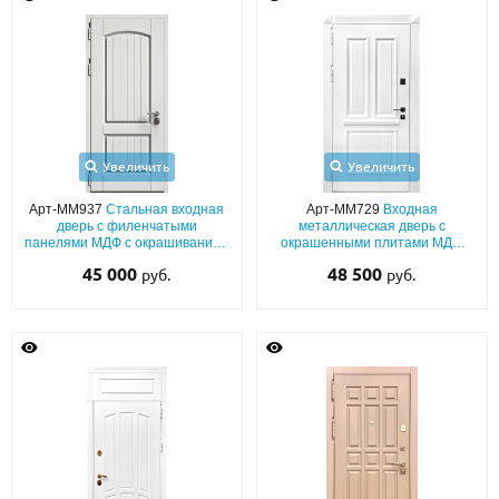
Увеличить
Увеличить
Арт-ММ937
Стальная входная
Арт-ММ729
Входная
дверь с филенчатыми
металлическая дверь с
панелями МДФ с окрашиванием
окрашенными плитами МДФ
(белый цвет по RAL) с двух
(белый цвет по RAL) с багетной
45 000
48 500
руб.
руб.
сторон
раскладкой