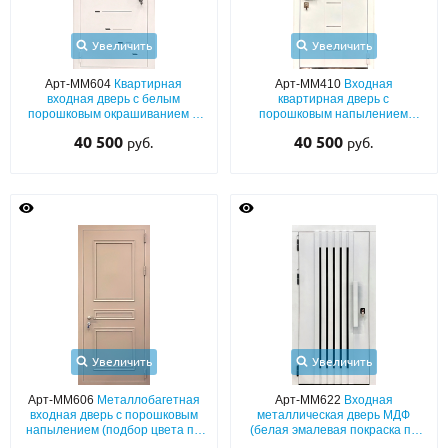
Увеличить
Увеличить
Арт-ММ604
Квартирная
Арт-ММ410
Входная
входная дверь с белым
квартирная дверь с
порошковым окрашиванием и
порошковым напылением
лазерным рисунком
белого цвета и лазерным
40 500
40 500
руб.
руб.
декором
Увеличить
Увеличить
Арт-ММ606
Металлобагетная
Арт-ММ622
Входная
входная дверь с порошковым
металлическая дверь МДФ
напылением (подбор цвета по
(белая эмалевая покраска по
RAL)
RAL) с вертикальными