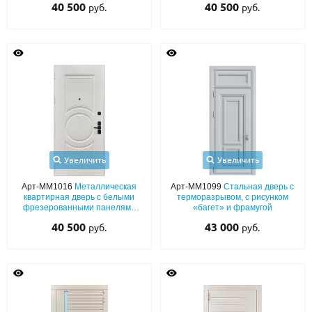
40 500
40 500
руб.
руб.
планками и бугельной ручкой
Увеличить
Увеличить
Арт-ММ1016
Металлическая
Арт-ММ1099
Стальная дверь с
квартирная дверь с белыми
терморазрывом, с рисунком
фрезерованными панелями
«багет» и фрамугой
МДФ (покраска по RAL) с
40 500
43 000
руб.
руб.
открыванием внутрь