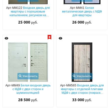
Арт-ММ122
Входная дверь для
Арт-ММ41
Белая
О НАС
квартиры с порошковым
металлическая дверь с МДФ
напылением, рисунком на
для квартиры
КОНТАКТЫ
металле и окрашенной плитой
25 000
26 000
руб.
руб.
МДФ
Металлические двери от производителя с доставкой и установкой в
Москве и МО
НАЙТИ:
ПН-СБ - с 9:00 до 21:00, ВС - до 19:00
+7 (495) 411-44-41
INFO@META-M.RU
Увеличить
Увеличить
ЗАПРОСИТЬ РАСЧЕТ
Арт-ММ49
Белая входная дверь
Арт-ММ565
Входная дверь для
с МДФ с двух сторон и
квартиры с отделкой плитами
шумоизоляцией
МДФ с двух сторон (покраска
наличников черным
Каталог
Распродажа
Как купить
28 500
33 000
руб.
руб.
порошковым напылением)
Записаться на замер