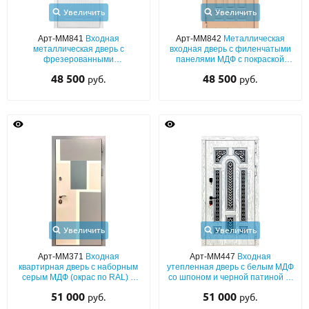
Увеличить
Увеличить
Арт-ММ841
Входная
Арт-ММ842
Металлическая
металлическая дверь с
входная дверь с филенчатыми
фрезерованными
панелями МДФ с покраской
окрашенными плитами МДФ
эмалью по RAL (со
48 500
48 500
руб.
руб.
(белый цвет по RAL) с верхней
звукоизоляцией)
глухой вставкой
Увеличить
Увеличить
Арт-ММ371
Входная
Арт-ММ447
Входная
квартирная дверь с наборным
утепленная дверь с белым МДФ
серым МДФ (окрас по RAL) с
со шпоном и черной патиной (с
двух сторон и шумоизоляцией
шумоизоляцией)
51 000
51 000
руб.
руб.