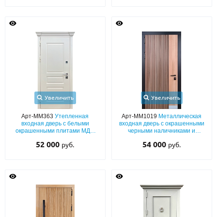
Увеличить
Увеличить
Арт-ММ363
Утепленная
Арт-ММ1019
Металлическая
входная дверь с белыми
входная дверь с окрашенными
окрашенными плитами МДФ
черными наличниками и
(подбор по RAL) с капителями
вертикальной фрезеровкой на
52 000
54 000
руб.
руб.
панелях МДФ со шпоновым
покрытием