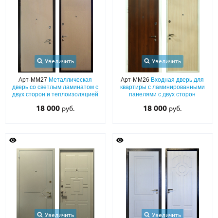
С реечным дизайном
(29)
ПО НАЗНАЧЕНИЮ
ПО ОСОБЕННОСТЯМ
ПО КОНСТРУКЦИИ
Увеличить
Увеличить
Арт-ММ27
Металлическая
Арт-ММ26
Входная дверь для
дверь со светлым ламинатом с
квартиры с ламинированными
Популярные двери
двух сторон и теплоизоляцией
панелями с двух сторон
18 000
18 000
руб.
руб.
Двери со скидкой
ДВЕРИ С ТЕРМОРАЗРЫВОМ
ГАЛЕРЕЯ
ОПЛАТА
ДОСТАВКА
Увеличить
Увеличить
УСТАНОВКА