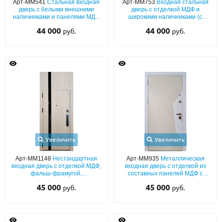
Арт-ММ541
Стальная входная
Арт-ММ753
Входная стальная
дверь с белыми внешними
дверь с отделкой МДФ и
наличниками и панелями МДФ
широкими наличниками (с
(окрас эмалью по RAL) с двух
внутренним открыванием)
44 000
44 000
руб.
руб.
сторон
Увеличить
Увеличить
Арт-ММ1148
Нестандартная
Арт-ММ935
Металлическая
входная дверь с отделкой МДФ,
входная дверь с отделкой из
фальш-фрамугой,
составных панелей МДФ с
тонированным черным стеклом
современной фрезеровкой
45 000
45 000
руб.
руб.
и биометрическим замком