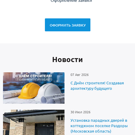
Оформление заявки
Зам
спец
ОФОРМИТЬ ЗАЯВКУ
Новоcти
07 Авг 2026
С Днём строителя! Создавая
архитектуру будущего
30 Июл 2026
Установка парадных дверей в
коттеджном поселке Раздоры
(Московская область)