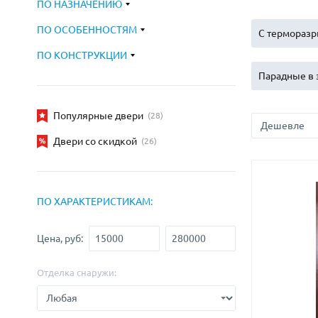
ПО НАЗНАЧЕНИЮ
С зеркалом
Для дачи
(13)
(
ПО ОСОБЕННОСТЯМ
С выдавленным рисунком
Для бани
С терморазр
(35)
(
С металлобагетом
Для общес
(571)
ПО КОНСТРУКЦИИ
Белые
Для магаз
(108)
Парадные в 
С геометрическим рисунком
Для элект
(46)
С реечным дизайном
В лифтов
Популярные двери
(29)
(28)
Двери со скидкой
(26)
ПО ХАРАКТЕРИСТИКАМ:
Цена, руб:
Отделка снаружи: