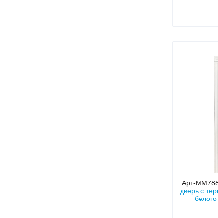
по
Арт-ММ78
дверь с те
белого
сте