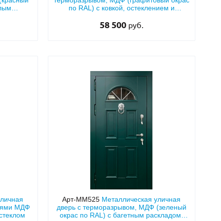
(красный
терморазрывом, МДФ (графитовый окрас
глым
по RAL) с ковкой, остеклением и
фрамугой
58 500
руб.
уличная
Арт-ММ525
Металлическая уличная
лями МДФ
дверь с терморазрывом, МДФ (зеленый
 стеклом
окрас по RAL) с багетным раскладом,