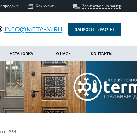
аспродажа
Как купить
Записаться на замер
INFO@META-M.RU
ЗАПРОСИТЬ РАСЧЕТ
УСТАНОВКА
О НАС
КОНТАКТЫ
ПО КОНСТРУКЦИИ
Уличные с терморазрывом
(673)
Противопожарные
(14)
Технические
(34)
С шумоизоляцией и утеплением
(747)
Трехконтурные
(793)
его:
354
Арочные
(43)