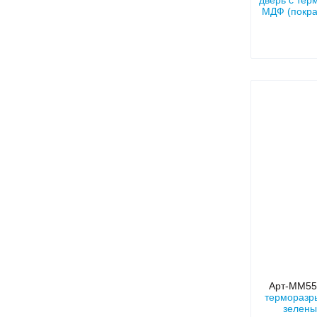
дверь с тер
МДФ (покра
Арт-ММ5
терморазр
зелены