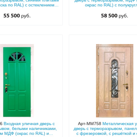
моразрывом, синими плитами
дверь с терморазрывом, МДФ 
ска по RAL) с остеклением и
окрас по RAL) с полукру
ковкой
остеклением
55 500
58 500
руб.
руб.
56
Входная уличная дверь с
Арт-ММ758
Металлическая 
ывом, белыми наличниками,
дверь с терморазрывом, пане
м МДФ (окрас по RAL) и
с фрезеровкой, с решёткой и