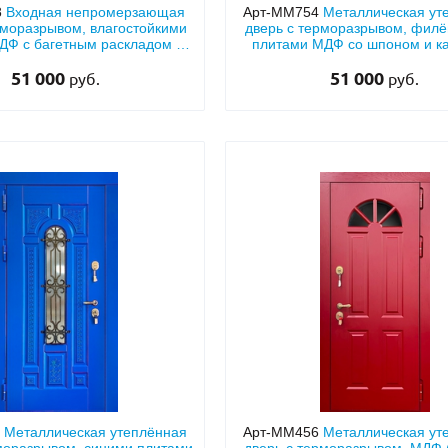
8
Входная непромерзающая
Арт-ММ754
Металлическая ут
рморазрывом, влагостойкими
дверь с терморазрывом, фил
ДФ с багетным раскладом и
плитами МДФ со шпоном и к
карнизом
51 000
51 000
руб.
руб.
2
Металлическая утеплённая
Арт-ММ456
Металлическая ут