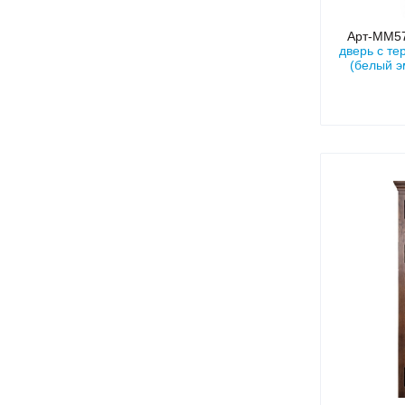
Арт-ММ5
дверь с т
(белый э