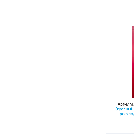
Арт-ММ
(красный
раскла