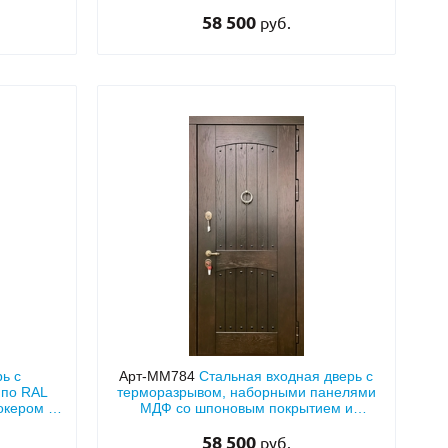
полукруглым стеклом и хромированным
58 500
кнокером
руб.
ь с
Арт-ММ784
Стальная входная дверь с
 по RAL
терморазрывом, наборными панелями
нокером и
МДФ со шпоновым покрытием и
кнокером «кольцо»
58 500
руб.