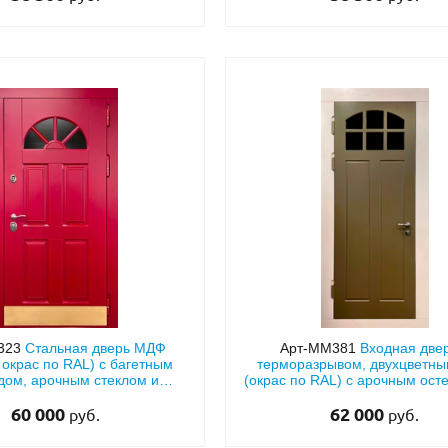
323
Стальная дверь МДФ
Арт-ММ381
Входная двер
 окрас по RAL) с багетным
терморазрывом, двухцветн
дом, арочным стеклом и
(окрас по RAL) с арочным ост
отбойником
60 000
62 000
руб.
руб.