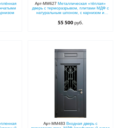
еплённая
Арт-ММ627
Металлическая «тёплая»
ёнчатыми
дверь с терморазрывом, плитами МДФ с
арнизом
натуральным шпоном, с карнизом и
кнокером
55 500
руб.
епленная
Арт-ММ483
Входная дверь с