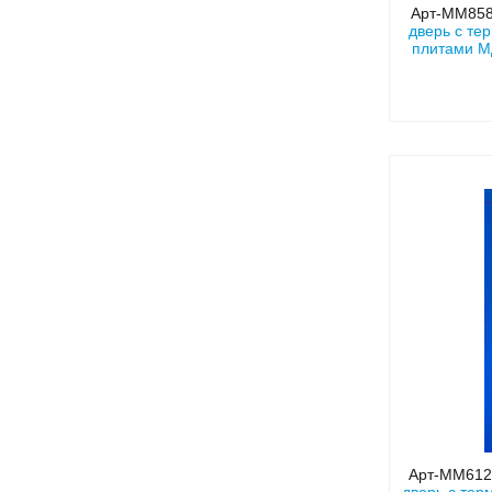
Арт-ММ85
дверь с те
плитами М
Арт-ММ61