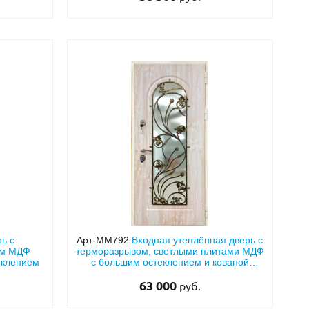
ь с
Арт-ММ792
Входная утеплённая дверь с
ым МДФ
терморазрывом, светлыми плитами МДФ
еклением
с большим остеклением и кованой
решёткой
63 000
руб.