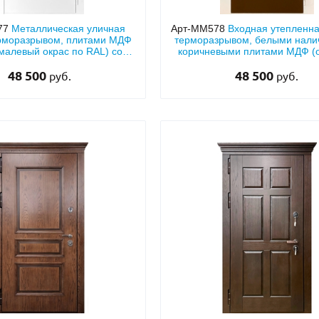
77
Металлическая уличная
Арт-ММ578
Входная утепленна
ерморазрывом, плитами МДФ
терморазрывом, белыми нали
малевый окрас по RAL) со
коричневыми плитами МДФ (о
стеклом
RAL) и стеклом
48 500
48 500
руб.
руб.