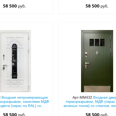
лукруглым стеклом
58 500
58 500
руб.
руб.
8
Входная непромерзающая
Арт-ММ432
Входная двер
рморазрывом, панелями МДФ
терморазрывом, МДФ (окрас
 цвета (окрас по RAL) со
зеленых тонов) со стеклом, к
клопакетом и ковкой
отбойником
58 500
58 500
руб.
руб.