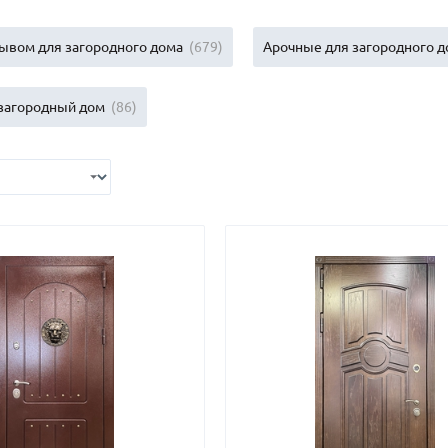
С отбойником
203)
(91)
С кнокером
ывом для загородного дома
(679)
Арочные для загородного д
42)
(94)
твенных зданий
С импостами
(93)
(73)
ина
С карнизом
(49)
(207)
загородный дом
(86)
рощитовой
С витражами
(14)
(11)
ые холлы
В современном стиле
(23)
(183)