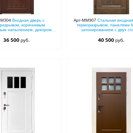
ММ304
Входная дверь с
Арт-ММ907
Стальная входная
разрывом, коричневым
терморазрывом, панелями 
вым напылением, декором
шпонированием с двух ст
 и рисунком на металле
36 500
40 500
руб.
руб.