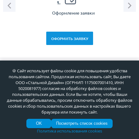
1.
Оформление заявки
Зам
спец
ОФОРМИТЬ ЗАЯВКУ
🍪 Сайт использует файлы cookie для повышения удобства
Новоcти
пользования сайтом. Продолжая использовать сайт, Вы даете
ООО «Стальной Дизайн» (ОГРНИП 1175007001410, ИНН
5020081977) согласие на обработку файлов cookies и
07 Авг 2026
пользовательских данных. Если Вы не хотите, чтобы Ваши
С Днём строителя! Создавая
данные обрабатывались, просим отключить обработку файлов
архитектуру будущего
cookies и сбор пользовательских данных в настройках Вашего
браузера или покинуть сайт.
OK
Посмотреть список cookies
30 Июл 2026
Политика использования cookies
Установка парадных дверей в