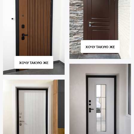
ХОЧУ ТАКУЮ ЖЕ
ХОЧУ ТАКУЮ ЖЕ