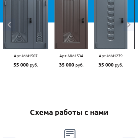
Арт-ММ1534
Арт-ММ1279
Арт-ММ1570
Арт-
35 000
35 000
45 000
45 0
руб.
руб.
руб.
Схема работы с нами
2.