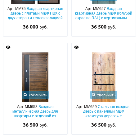
Арт-ММ75
Входная квартирная
Арт-ММ657
Входная
дверь с плитами МДФ ПВХ с
квартирная дверь МДФ (голубой
двух сторон и теплоизоляцией
окрас по RAL) с вертикальными
черными полосками
36 000
36 500
руб.
руб.
Увеличить
Увеличить
Арт-ММ658
Входная
Арт-ММ659
Стальная входная
металлическая дверь для
дверь с панелями МДФ
квартиры с отделкой из
«текстура дерева» с
комбинированных панелей
горизонтальными чёрными
36 500
36 500
руб.
руб.
МДФ со шпоном с обеих сторон
полосками