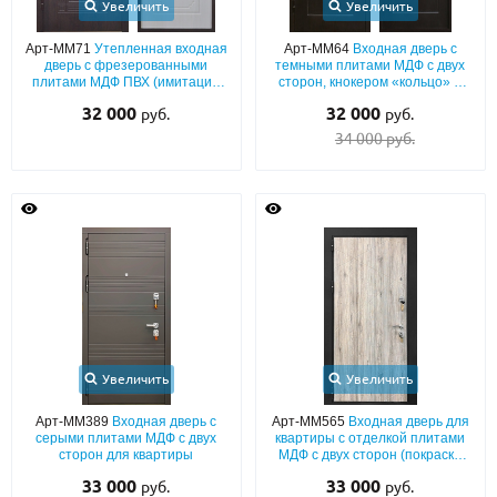
Увеличить
Увеличить
Арт-ММ71
Утепленная входная
Арт-ММ64
Входная дверь с
дверь с фрезерованными
темными плитами МДФ с двух
плитами МДФ ПВХ (имитация
сторон, кнокером «кольцо» и
дерева) с обеих сторон
теплоизоляцией
32 000
32 000
руб.
руб.
34 000 руб.
Увеличить
Увеличить
Арт-ММ389
Входная дверь с
Арт-ММ565
Входная дверь для
серыми плитами МДФ с двух
квартиры с отделкой плитами
сторон для квартиры
МДФ с двух сторон (покраска
наличников черным
33 000
33 000
руб.
руб.
порошковым напылением)