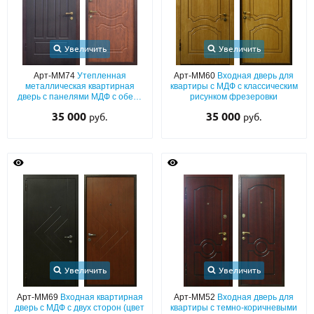
Увеличить
Увеличить
Арт-ММ74
Утепленная
Арт-ММ60
Входная дверь для
металлическая квартирная
квартиры с МДФ с классическим
дверь с панелями МДФ с обеих
рисунком фрезеровки
сторон (ПВХ покрытие)
35 000
35 000
руб.
руб.
Увеличить
Увеличить
Арт-ММ69
Входная квартирная
Арт-ММ52
Входная дверь для
дверь с МДФ с двух сторон (цвет
квартиры с темно-коричневыми