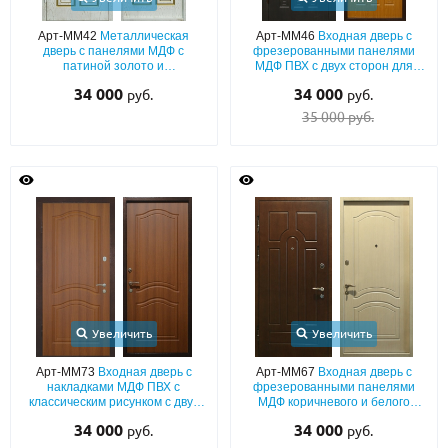
Арт-ММ42
Металлическая
Арт-ММ46
Входная дверь с
дверь с панелями МДФ с
фрезерованными панелями
патиной золото и
МДФ ПВХ с двух сторон для
звукоизоляцией
квартиры
34 000
34 000
руб.
руб.
35 000 руб.
Увеличить
Увеличить
Арт-ММ73
Входная дверь с
Арт-ММ67
Входная дверь с
накладками МДФ ПВХ с
фрезерованными панелями
классическим рисунком с двух
МДФ коричневого и белого
сторон и со звукоизоляцией
цвета
34 000
34 000
руб.
руб.