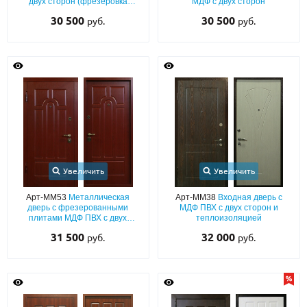
двух сторон (фрезеровка
МДФ с двух сторон
«классика»)
30 500
30 500
руб.
руб.
Увеличить
Увеличить
Арт-ММ53
Металлическая
Арт-ММ38
Входная дверь с
дверь с фрезерованными
МДФ ПВХ с двух сторон и
плитами МДФ ПВХ с двух
теплоизоляцией
сторон
31 500
32 000
руб.
руб.