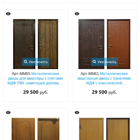
Увеличить
Увеличить
Арт-ММ65
Металлическая
Арт-ММ61
Металлическая
дверь для квартиры с плитами
квартирная дверь с панелями
МДФ ПВХ «имитация дерева» с
МДФ с классической
двух сторон
фрезеровкой
29 500
29 500
руб.
руб.