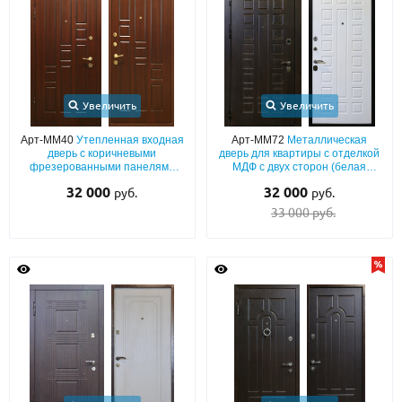
Увеличить
Увеличить
Арт-ММ40
Утепленная входная
Арт-ММ72
Металлическая
дверь с коричневыми
дверь для квартиры с отделкой
фрезерованными панелями
МДФ с двух сторон (белая
МДФ с двух сторон
внутри)
32 000
32 000
руб.
руб.
33 000 руб.