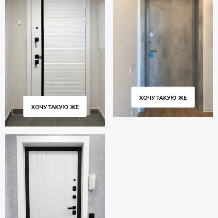
ХОЧУ ТАКУЮ ЖЕ
ХОЧУ ТАКУЮ ЖЕ