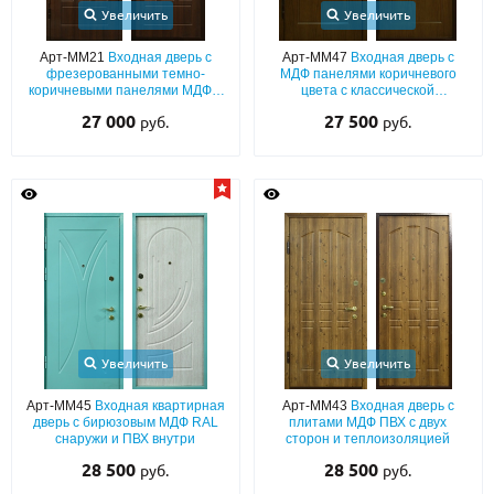
Увеличить
Увеличить
О НАС
Арт-ММ21
Входная дверь с
Арт-ММ47
Входная дверь с
фрезерованными темно-
МДФ панелями коричневого
КОНТАКТЫ
коричневыми панелями МДФ с
цвета с классической
двух сторон (для квартиры)
фрезеровкой
27 000
27 500
руб.
руб.
Металлические двери от производителя с доставкой и установкой в
Москве и МО
НАЙТИ:
ПН-СБ - с 9:00 до 21:00, ВС - до 19:00
+7 (495) 411-44-41
INFO@META-M.RU
Увеличить
Увеличить
ЗАПРОСИТЬ РАСЧЕТ
Арт-ММ45
Входная квартирная
Арт-ММ43
Входная дверь с
дверь с бирюзовым МДФ RAL
плитами МДФ ПВХ с двух
Каталог
Распродажа
Как купить
снаружи и ПВХ внутри
сторон и теплоизоляцией
28 500
28 500
руб.
руб.
Записаться на замер