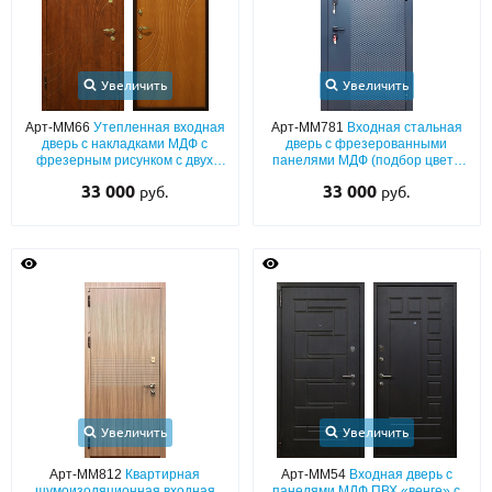
Увеличить
Увеличить
Арт-ММ66
Утепленная входная
Арт-ММ781
Входная стальная
дверь с накладками МДФ с
дверь с фрезерованными
фрезерным рисунком с двух
панелями МДФ (подбор цвета
сторон
по RAL) с обеих сторон
33 000
33 000
руб.
руб.
Увеличить
Увеличить
Арт-ММ812
Квартирная
Арт-ММ54
Входная дверь с
шумоизоляционная входная
панелями МДФ ПВХ «венге» с