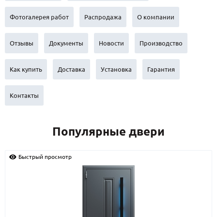
С реечным дизайном
(29)
Фотогалерея работ
Распродажа
О компании
ПО НАЗНАЧЕНИЮ
ПО ОСОБЕННОСТЯМ
Отзывы
Документы
Новости
Производство
ПО КОНСТРУКЦИИ
Как купить
Доставка
Установка
Гарантия
Популярные двери
Контакты
Двери со скидкой
Популярные двери
ДВЕРИ С ТЕРМОРАЗРЫВОМ
ГАЛЕРЕЯ
Быстрый просмотр
ОПЛАТА
ДОСТАВКА
УСТАНОВКА