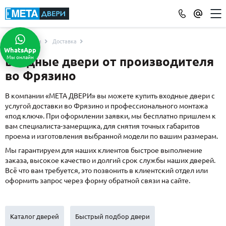
Услуги
Доставка
КАТАЛОГ ДВЕРЕЙ
WhatsApp
Мы онлайн
Входные двери от производителя
ПО ОТДЕЛКЕ
во Фрязино
МДФ
(865)
Порошковое напыление
(715)
В компании «МЕТА ДВЕРИ» вы можете купить входные двери с
услугой доставки во Фрязино и профессионального монтажа
Ламинат
(21)
«под ключ». При оформлении заявки, мы бесплатно пришлем к
Массив
(52)
вам специалиста-замерщика, для снятия точных габаритов
МДФ наборный
(58)
проема и изготовления выбранной модели по вашим размерам.
МДФ шпон
(119)
Мы гарантируем для наших клиентов быстрое выполнение
заказа, высокое качество и долгий срок службы наших дверей.
С зеркалом
(13)
Всё что вам требуется, это позвонить в клиентский отдел или
С выдавленным рисунком
(35)
оформить запрос через форму обратной связи на сайте.
С металлобагетом
(571)
Белые
(108)
С геометрическим рисунком
(46)
Каталог дверей
Быстрый подбор двери