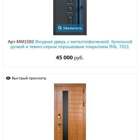
О НАС
КОНТАКТЫ
Увеличить
Арт-ММ1582
Входная дверь с металлофиленкой, бугельной
Металлические двери от производителя с доставкой и установкой в
ручкой и темно-серым порошковым покрытием RAL 7021
Москве и МО
45 000
руб.
НАЙТИ:
ПН-СБ - с 9:00 до 21:00, ВС - до 19:00
Быстрый просмотр
+7 (495) 411-44-41
INFO@META-M.RU
ЗАПРОСИТЬ РАСЧЕТ
Каталог
Распродажа
Как купить
Записаться на замер