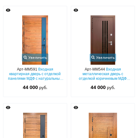
Увеличить
Увеличить
Арт-ММ591
Входная
Арт-ММ544
Входная
квартирная дверь с отделкой
металлическая дверь с
панелями МДФ с натуральным
отделкой коричневым МДФ
шпоном и вертикальной
(покраска по RAL) со тремя
44 000
44 000
руб.
руб.
окрашенной вставкой
узкими вставками стекла