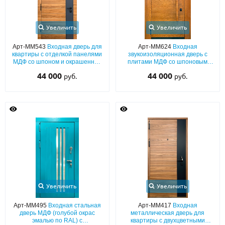
Увеличить
Увеличить
Арт-ММ543
Входная дверь для
Арт-ММ624
Входная
квартиры с отделкой панелями
звукоизоляционная дверь с
МДФ со шпоном и окрашенной
плитами МДФ со шпоновым
вставкой цвета графит с обеих
покрытием, широкими
44 000
44 000
руб.
руб.
сторон
наличниками и бугельной
ручкой
Увеличить
Увеличить
Арт-ММ495
Входная стальная
Арт-ММ417
Входная
дверь МДФ (голубой окрас
металлическая дверь для
эмалью по RAL) с
квартиры с двухцветными