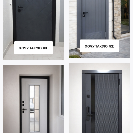
ХОЧУ ТАКУЮ ЖЕ
ХОЧУ ТАКУЮ ЖЕ