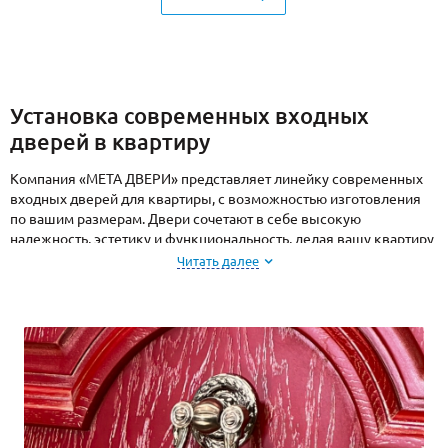
Установка современных входных
дверей в квартиру
Компания «МЕТА ДВЕРИ» представляет линейку современных
входных дверей для квартиры, с возможностью изготовления
по вашим размерам. Двери сочетают в себе высокую
надежность, эстетику и функциональность, делая вашу квартиру
безопасной, уютной и стильной. Они разработаны с учетом
Читать далее
последних тенденций в дизайне и технологиях, чтобы
удовлетворить самые взыскательные запросы наших клиентов.
Мы предлагаем:
Широкий ассортимент. Вы можете выбрать дверь с
различными вариантами отделки, цвета и дизайна.
Индивидуальный подход. Изготовим двери под размеры
проема, учитывая особенности вашей квартиры.
Качество и гарантия. Вся продукция проходит строгий