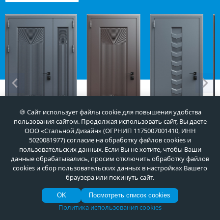
🍪 Сайт использует файлы cookie для повышения удобства
пользования сайтом. Продолжая использовать сайт, Вы даете
ООО «Стальной Дизайн» (ОГРНИП 1175007001410, ИНН
Арт-ММ1507
Арт-ММ1534
Арт-ММ1279
5020081977) согласие на обработку файлов cookies и
55 000
35 000
35 000
руб.
руб.
руб.
пользовательских данных. Если Вы не хотите, чтобы Ваши
данные обрабатывались, просим отключить обработку файлов
cookies и сбор пользовательских данных в настройках Вашего
браузера или покинуть сайт.
OK
Посмотреть список cookies
Политика использования cookies