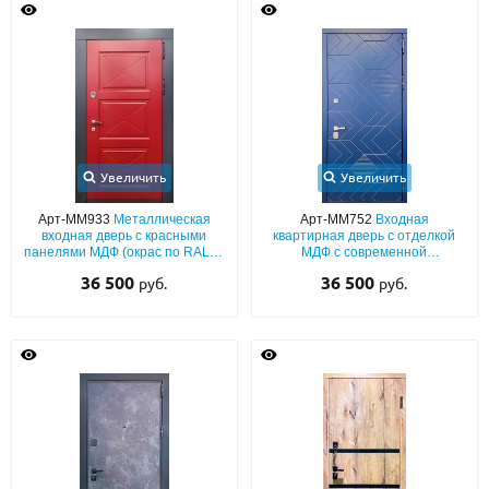
Увеличить
Увеличить
Арт-ММ933
Металлическая
Арт-ММ752
Входная
входная дверь с красными
квартирная дверь с отделкой
панелями МДФ (окрас по RAL) и
МДФ с современной
серыми наличниками (с
фрезеровкой (синий окрас по
36 500
36 500
руб.
руб.
шумоизоляцией)
RAL) с двух сторон