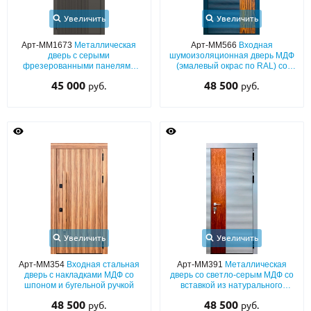
Увеличить
Увеличить
Арт-ММ1673
Металлическая
Арт-ММ566
Входная
дверь с серыми
шумоизоляционная дверь МДФ
фрезерованными панелями
(эмалевый окрас по RAL) со
МДФ (окрас по RAL)
вставкой из натурального
45 000
48 500
руб.
руб.
шпона
Увеличить
Увеличить
Арт-ММ354
Входная стальная
Арт-ММ391
Металлическая
дверь с накладками МДФ со
дверь со светло-серым МДФ со
шпоном и бугельной ручкой
вставкой из натурального
шпона
48 500
48 500
руб.
руб.