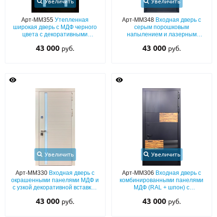
Увеличить
Увеличить
Арт-ММ355
Утепленная
Арт-ММ348
Входная дверь с
широкая дверь с МДФ черного
серым порошковым
цвета с декоративными
напылением и лазерным
вставками из стекла
декором в видео полос и
43 000
43 000
руб.
руб.
номера квартиры
Увеличить
Увеличить
Арт-ММ330
Входная дверь с
Арт-ММ306
Входная дверь с
окрашенными панелями МДФ и
комбинированными панелями
с узкой декоративной вставкой
МДФ (RAL + шпон) с
из стекла
утеплением и шумоизоляцией
43 000
43 000
руб.
руб.