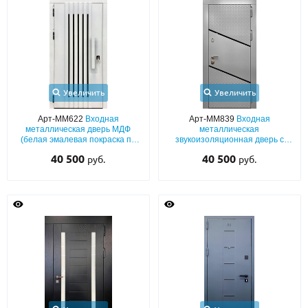
Увеличить
Увеличить
Арт-ММ622
Входная
Арт-ММ839
Входная
металлическая дверь МДФ
металлическая
(белая эмалевая покраска по
звукоизоляционная дверь с
RAL) с вертикальными
панелями МДФ (серый окрас по
40 500
40 500
руб.
руб.
планками и бугельной ручкой
RAL) с черными полосками