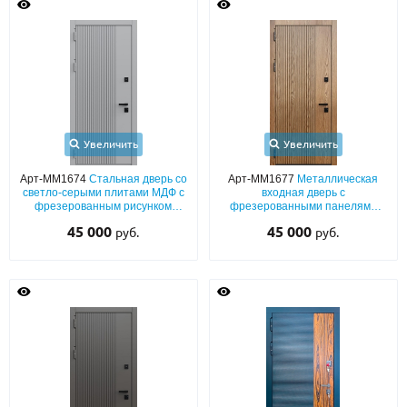
Увеличить
Увеличить
Арт-ММ1674
Стальная дверь со
Арт-ММ1677
Металлическая
светло-серыми плитами МДФ с
входная дверь с
фрезерованным рисунком
фрезерованными панелями
(окрас по RAL)
МДФ и черной фурнитурой (с
45 000
45 000
руб.
руб.
шумоизоляцией)