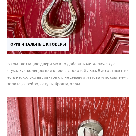
контроль качества и соответствует современным
требованиям к комфортной эксплуатации.
Профессиональный монтаж. Наши специалисты установят
дверь «под ключ» быстро и качественно, обеспечивая ее
долговечность и надежность.
ОРИГИНАЛЬНЫЕ КНОКЕРЫ
В комплектацию двери можно добавить металлическую
стукалку с кольцом или кнокер с головой льва. В ассортименте
есть несколько вариантов с глянцевым и матовым покрытием:
золото, серебро, латунь, бронза, хром.