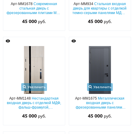
Арт-ММ1678
Современная
Арт-ММ934
Стальная входная
стальная дверь с
дверь для квартиры с отделкой
фрезерованными плитами МДФ
темно-серыми панелями МДФ и
и звукоизоляцией
узкими стеклянными полосками
45 000
45 000
руб.
руб.
Увеличить
Увеличить
Арт-ММ1148
Нестандартная
Арт-ММ1675
Металлическая
входная дверь с отделкой МДФ,
входная дверь с
фальш-фрамугой,
фрезерованными панелями
тонированным черным стеклом
МДФ «графит» (окрас по RAL)
45 000
45 000
руб.
руб.
и биометрическим замком