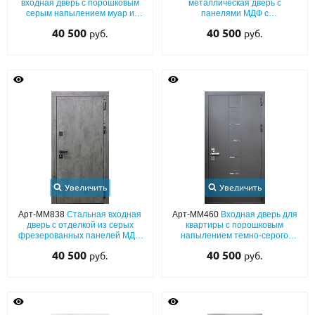
входная дверь с порошковым
металлическая дверь с
серым напылением муар и
панелями МДФ с
лазерными вырезами
вертикальными планками
40 500
40 500
руб.
руб.
Увеличить
Увеличить
Арт-ММ838
Стальная входная
Арт-ММ460
Входная дверь для
дверь с отделкой из серых
квартиры с порошковым
фрезерованных панелей МДФ
напылением темно-серого
«текстура бетона» с обеих
цвета и лазерной фрезеровкой
40 500
40 500
руб.
руб.
сторон