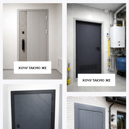
ХОЧУ ТАКУЮ ЖЕ
ХОЧУ ТАКУЮ ЖЕ