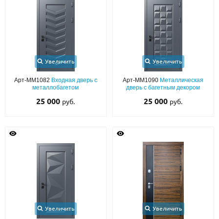
С реечным дизайном
(29)
ПО НАЗНАЧЕНИЮ
ПО ОСОБЕННОСТЯМ
ПО КОНСТРУКЦИИ
Увеличить
Увеличить
Арт-ММ1082
Входная дверь с
Арт-ММ1090
Металлическая
металлобагетом
дверь с багетным декором
Популярные двери
25 000
25 000
руб.
руб.
Двери со скидкой
ДВЕРИ С ТЕРМОРАЗРЫВОМ
ГАЛЕРЕЯ
ОПЛАТА
ДОСТАВКА
Увеличить
Увеличить
УСТАНОВКА