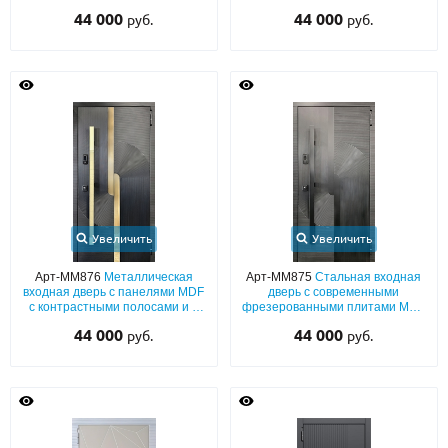
декоративными узкими
плитами МДФ (шпон + RAL) с
44 000
44 000
руб.
руб.
вставками из стекла
двух сторон
Увеличить
Увеличить
Арт-ММ876
Металлическая
Арт-ММ875
Стальная входная
входная дверь с панелями MDF
дверь с современными
с контрастными полосами и с
фрезерованными плитами МДФ
вертикальной бугельной ручкой
черного цвета с бугельной
44 000
44 000
руб.
руб.
ручкой