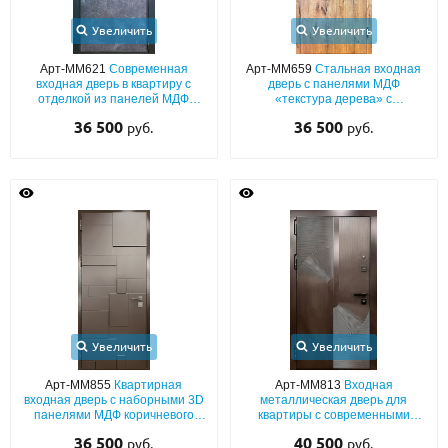
Увеличить
Увеличить
Арт-ММ621
Современная
Арт-ММ659
Стальная входная
входная дверь в квартиру с
дверь с панелями МДФ
отделкой из панелей МДФ
«текстура дерева» с
«текстура камня» с двух сторон
горизонтальными чёрными
36 500
36 500
руб.
руб.
полосками
Увеличить
Увеличить
Арт-ММ855
Квартирная
Арт-ММ813
Входная
входная дверь с наборными 3D
металлическая дверь для
панелями МДФ коричневого
квартиры с современными
цвета с обеих сторон
фрезерованными панелями
36 500
40 500
руб.
руб.
МДФ коричневого цвета (окрас