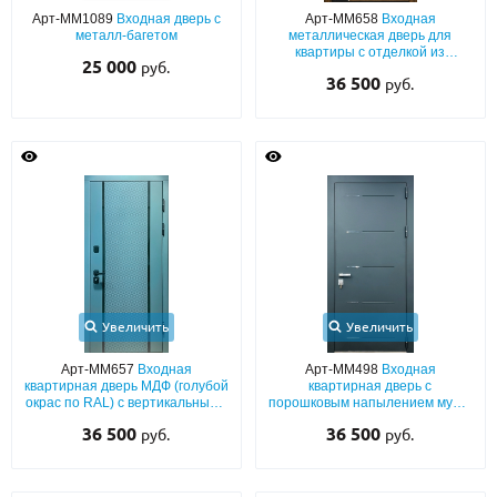
Арт-ММ1089
Входная дверь с
Арт-ММ658
Входная
металл-багетом
металлическая дверь для
О НАС
квартиры с отделкой из
25 000
руб.
комбинированных панелей
36 500
руб.
КОНТАКТЫ
МДФ со шпоном с обеих сторон
Металлические двери от производителя с доставкой и установкой в
Москве и МО
НАЙТИ:
ПН-СБ - с 9:00 до 21:00, ВС - до 19:00
+7 (495) 411-44-41
Увеличить
Увеличить
INFO@META-M.RU
Арт-ММ657
Входная
Арт-ММ498
Входная
ЗАПРОСИТЬ РАСЧЕТ
квартирная дверь МДФ (голубой
квартирная дверь с
окрас по RAL) с вертикальными
порошковым напылением муар,
черными полосками
выдавленным рисунком и
36 500
36 500
руб.
руб.
лазерной фрезеровкой
Каталог
Распродажа
Как купить
Записаться на замер