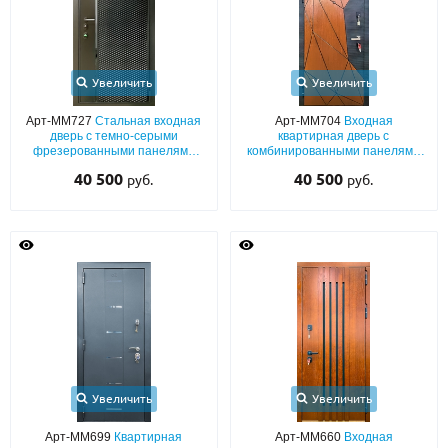
Увеличить
Увеличить
Арт-ММ727
Стальная входная
Арт-ММ704
Входная
дверь с темно-серыми
квартирная дверь с
фрезерованными панелями
комбинированными панелями
MDF с вертикальной полоской
МДФ (RAL со вставками шпона)
40 500
40 500
руб.
руб.
Увеличить
Увеличить
Арт-ММ699
Квартирная
Арт-ММ660
Входная