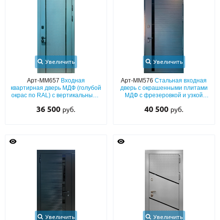
С реечным дизайном
(29)
ПО НАЗНАЧЕНИЮ
ПО ОСОБЕННОСТЯМ
ПО КОНСТРУКЦИИ
Увеличить
Увеличить
Арт-ММ657
Входная
Арт-ММ576
Стальная входная
квартирная дверь МДФ (голубой
дверь с окрашенными плитами
Популярные двери
окрас по RAL) с вертикальными
МДФ с фрезеровкой и узкой
черными полосками
тонированной стеклянной
36 500
40 500
руб.
руб.
Двери со скидкой
вставкой
ДВЕРИ С ТЕРМОРАЗРЫВОМ
ГАЛЕРЕЯ
ОПЛАТА
ДОСТАВКА
Увеличить
Увеличить
УСТАНОВКА