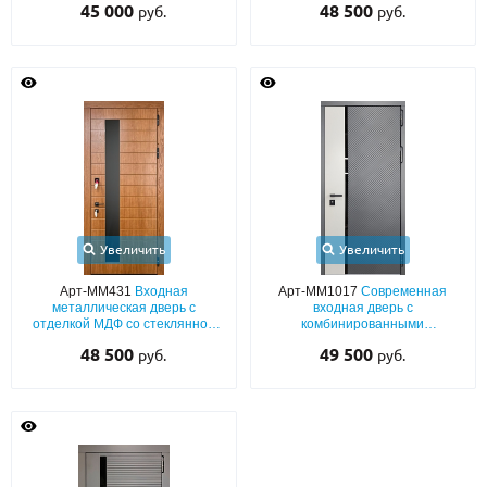
45 000
48 500
руб.
руб.
полоской
Увеличить
Увеличить
Арт-ММ431
Входная
Арт-ММ1017
Современная
металлическая дверь с
входная дверь с
отделкой МДФ со стеклянной
комбинированными
удлиненной вставкой и
двухцветными накладками МДФ
48 500
49 500
руб.
руб.
шумоизоляцией
(окрас по RAL) и полоской из
черного стекла