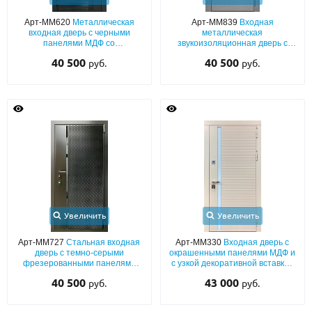
Арт-ММ620
Металлическая
Арт-ММ839
Входная
О НАС
входная дверь с черными
металлическая
панелями МДФ со
звукоизоляционная дверь с
КОНТАКТЫ
тонированной вертикальной
панелями МДФ (серый окрас по
40 500
40 500
руб.
руб.
стеклянной вставкой
RAL) с черными полосками
Металлические двери от производителя с доставкой и установкой в
Москве и МО
НАЙТИ:
ПН-СБ - с 9:00 до 21:00, ВС - до 19:00
+7 (495) 411-44-41
INFO@META-M.RU
Увеличить
Увеличить
ЗАПРОСИТЬ РАСЧЕТ
Арт-ММ727
Стальная входная
Арт-ММ330
Входная дверь с
дверь с темно-серыми
окрашенными панелями МДФ и
фрезерованными панелями
с узкой декоративной вставкой
MDF с вертикальной полоской
из стекла
Каталог
Распродажа
Как купить
40 500
43 000
руб.
руб.
Записаться на замер