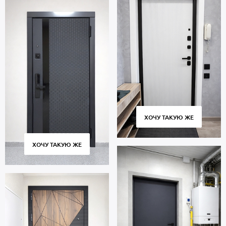
ХОЧУ ТАКУЮ ЖЕ
ХОЧУ ТАКУЮ ЖЕ