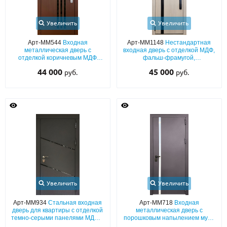
Увеличить
Увеличить
Арт-ММ544
Входная
Арт-ММ1148
Нестандартная
металлическая дверь с
входная дверь с отделкой МДФ,
отделкой коричневым МДФ
фальш-фрамугой,
(покраска по RAL) со тремя
тонированным черным стеклом
44 000
45 000
руб.
руб.
узкими вставками стекла
и биометрическим замком
Увеличить
Увеличить
Арт-ММ934
Стальная входная
Арт-ММ718
Входная
дверь для квартиры с отделкой
металлическая дверь с
темно-серыми панелями МДФ и
порошковым напылением муар
узкими стеклянными полосками
и хромированной вертикальной