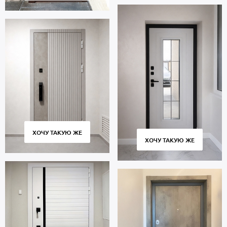
ХОЧУ ТАКУЮ ЖЕ
ХОЧУ ТАКУЮ ЖЕ