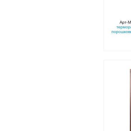
Арт-
термор
порошков
вст