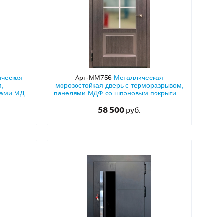
ическая
Арт-ММ756
Металлическая
м,
морозостойкая дверь с терморазрывом,
тами МДФ
панелями МДФ со шпоновым покрытием
гельной
и большим стеклопакетом
58 500
руб.