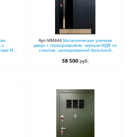
кая
Арт-ММ444
Металлическая уличная
 с
дверь с терморазрывом, черным МДФ со
итами МДФ
стеклом, хромированной бугельной
лом
ручкой и отбойником
58 500
руб.