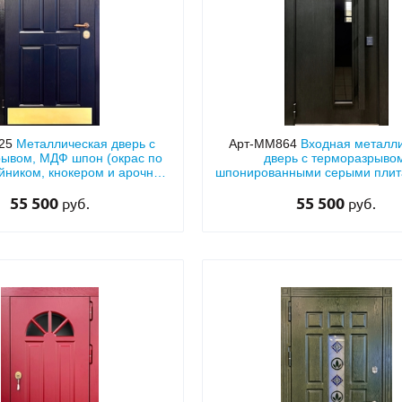
325
Металлическая дверь с
Арт-ММ864
Входная металл
ывом, МДФ шпон (окрас по
дверь с терморазрыво
ойником, кнокером и арочным
шпонированными серыми пли
стеклом
с остеклением и длинной бу
55 500
55 500
ручкой
руб.
руб.