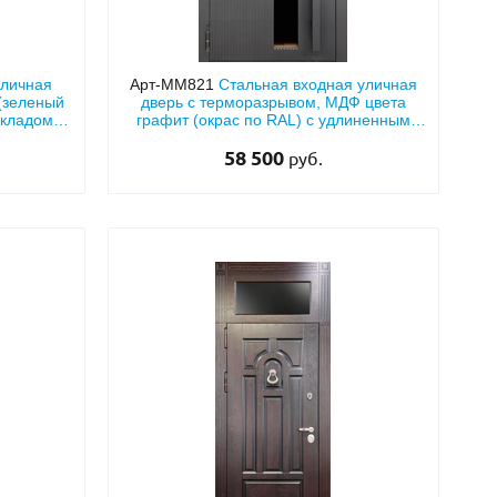
уличная
Арт-ММ821
Стальная входная уличная
(зеленый
дверь с терморазрывом, МДФ цвета
складом,
графит (окрас по RAL) с удлиненным
рованным
стеклом и вертикальной бугельной
58 500
ручкой
руб.