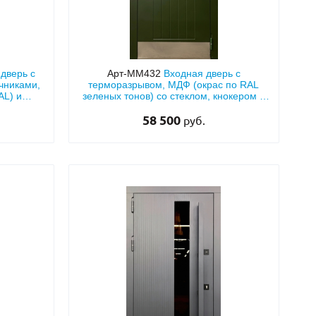
дверь с
Арт-ММ432
Входная дверь с
чниками,
терморазрывом, МДФ (окрас по RAL
AL) и
зеленых тонов) со стеклом, кнокером и
отбойником
58 500
руб.