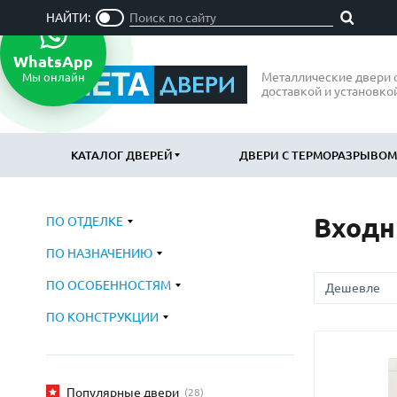
НАЙТИ:
WhatsApp
Металлические двери 
Мы онлайн
доставкой и установко
КАТАЛОГ ДВЕРЕЙ
ДВЕРИ С ТЕРМОРАЗРЫВОМ
Входн
ПО ОТДЕЛКЕ
ПО ОТДЕЛКЕ
ПО НАЗН
ПО НАЗНАЧЕНИЮ
МДФ
В квартир
(865)
Порошковое напыление
В дом
ПО ОСОБЕННОСТЯМ
(715)
(797
Ламинат
В офис
(21)
(47
ПО КОНСТРУКЦИИ
Массив
Подъездн
(52)
МДФ наборный
Парадные
(58)
МДФ шпон
Входные 
(119)
Популярные двери
(28)