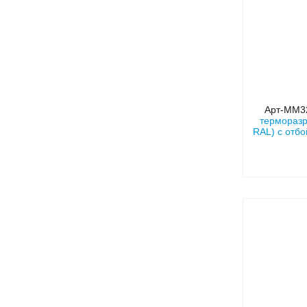
Арт-ММ
терморазр
RAL) с отб