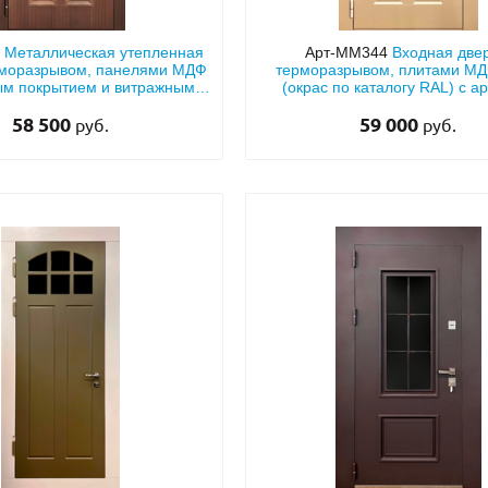
5
Металлическая утепленная
Арт-ММ344
Входная двер
рморазрывом, панелями МДФ
терморазрывом, плитами М
ым покрытием и витражными
(окрас по каталогу RAL) с 
узкими стеклами
стеклом
58 500
59 000
руб.
руб.