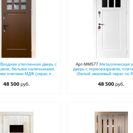
С отбойником
203)
(91)
С кнокером
42)
(94)
твенных зданий
С импостами
(93)
(73)
ина
С карнизом
(49)
(207)
рощитовой
С витражами
(14)
(11)
ые холлы
В современном стиле
(23)
(183)
8
Входная утепленная дверь с
Арт-ММ577
Металлическая 
ывом, белыми наличниками,
дверь с терморазрывом, пли
ми плитами МДФ (окрас по
(белый эмалевый окрас по R
RAL) и стеклом
стеклом
48 500
48 500
руб.
руб.