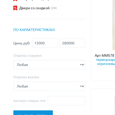
С зеркалом
Для дачи
(13)
(
Двери со скидкой
(26)
С выдавленным рисунком
Для бани
(35)
(
С металлобагетом
Для общес
(571)
Белые
Для магаз
(108)
ПО ХАРАКТЕРИСТИКАМ:
С геометрическим рисунком
Для элект
(46)
С реечным дизайном
В лифтов
(29)
Цена, руб:
Арт-ММ57
Отделка снаружи:
терморазр
коричневы
Отделка внутри:
Артикул товара: mm