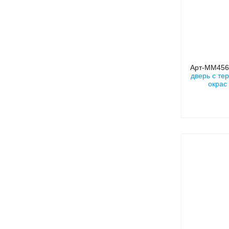
Арт-ММ45
дверь с те
окрас