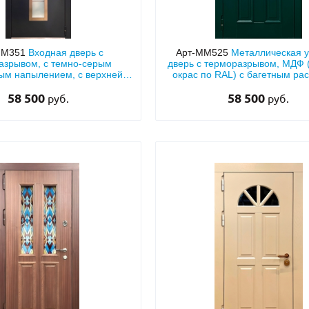
ММ351
Входная дверь с
Арт-ММ525
Металлическая 
азрывом, с темно-серым
дверь с терморазрывом, МДФ 
ым напылением, с верхней
окрас по RAL) с багетным ра
авкой и остеклением
полукруглым стеклом и хроми
58 500
58 500
кнокером
руб.
руб.