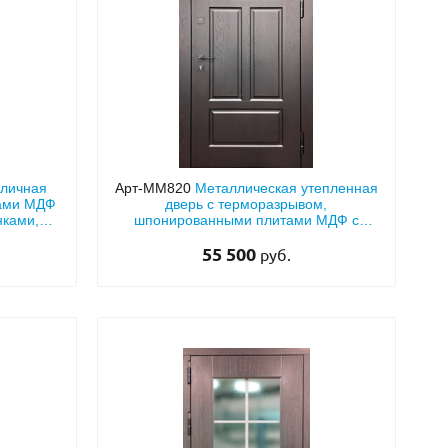
уличная
Арт-ММ820
Металлическая утепленная
тами МДФ
дверь с терморазрывом,
нками,
шпонированными плитами МДФ с
кой
фрезеровкой и стеклопакетом
55 500
руб.