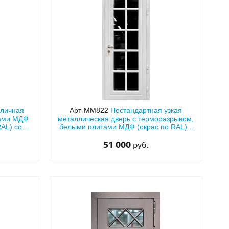
Нестандартные
(479)
Двустворчатые
(42)
С фрамугой
(265)
С внутренним открыванием
(2)
4-го класса защиты
(499)
Полуторапольные
(289)
уличная
Арт-ММ822
Нестандартная узкая
тами МДФ
металлическая дверь с терморазрывом,
AL) со
белыми плитами МДФ (окрас по RAL) с
максимальным остеклением
51 000
руб.