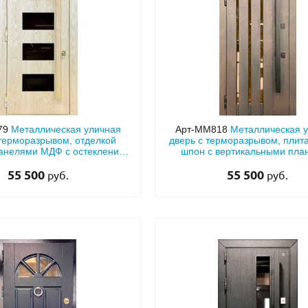
79
Металлическая уличная
Арт-ММ818
Металлическая 
 терморазрывом, отделкой
дверь с терморазрывом, пли
анелями МДФ с остеклением
шпон с вертикальными пла
 бугельной ручкой
стеклом и бугельной руч
55 500
55 500
руб.
руб.