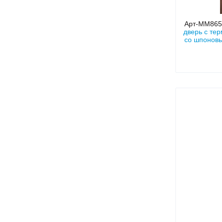
Арт-ММ86
дверь с те
со шпонов