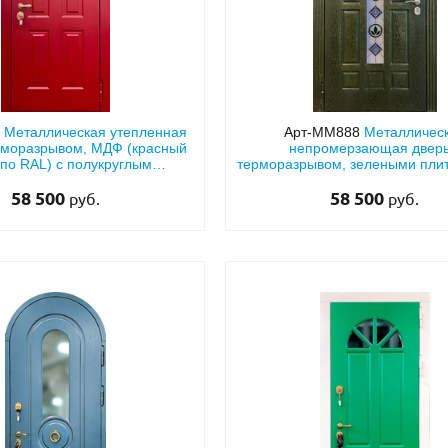
6
Металлическая утепленная
Арт-ММ888
Металличес
рморазрывом, МДФ (красный
непромерзающая дверь
 по RAL) с полукруглым
терморазрывом, зелеными пл
остеклением
с узким витражным стек
58 500
58 500
руб.
руб.