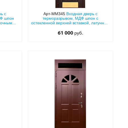
ь с
Арт-ММ345
Входная дверь с
ДФ шпон
терморазрывом, МДФ шпон с
арочным
остекленной верхней вставкой, латунным
отбойником и кнокером
61 000
руб.