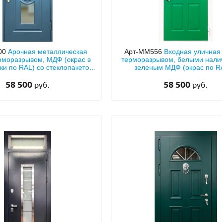
00
Арочная металлическая
Арт-ММ556
Входная уличная 
ерморазрывом, МДФ (окрас в
терморазрывом, белыми нали
ки по RAL) со стеклопакетом
зеленым МДФ (окрас по R
и кнокером
полукруглым стеклом
58 500
58 500
руб.
руб.