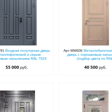
491
Входная полуторная дверь
Арт-ММ606
Металлобагетна
еталлофиленкой и серым
дверь с порошковым напы
овым напылением RAL 7024
(подбор цвета по RA
55 000
40 500
руб.
руб.