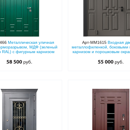
466
Металлическая уличная
Арт-ММ1615
Входная дв
терморазрывом, МДФ (зеленый
металлофиленкой, боковыми 
о RAL) с фигурным карнизом
карнизом и порошковым окр
RAL 7022
58 500
55 000
руб.
руб.