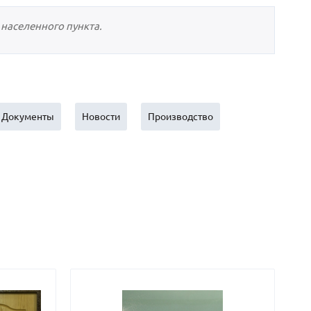
Нестандартные
(479)
населенного пункта.
Двустворчатые
(42)
С фрамугой
(265)
С внутренним открыванием
(2)
4-го класса защиты
(499)
Полуторапольные
(289)
Документы
Новости
Производство