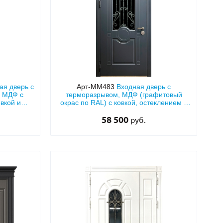
ая дверь с
Арт-ММ483
Входная дверь с
 МДФ с
терморазрывом, МДФ (графитовый
вкой и
окрас по RAL) с ковкой, остеклением и
а»
фрамугой
58 500
руб.