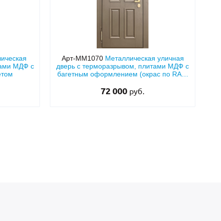
лическая
Арт-ММ1070
Металлическая уличная
ками МДФ с
дверь с терморазрывом, плитами МДФ с
етом
багетным оформлением (окрас по RAL)
и верхней глухой вставкой
72 000
руб.