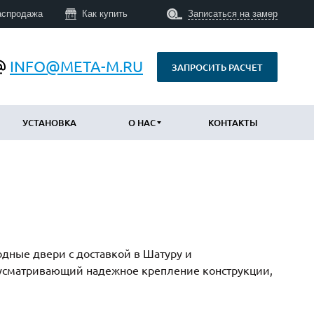
аспродажа
Как купить
Записаться на замер
INFO@META-M.RU
ЗАПРОСИТЬ РАСЧЕТ
УСТАНОВКА
О НАС
КОНТАКТЫ
ПО КОНСТРУКЦИИ
Уличные с терморазрывом
(673)
Противопожарные
(14)
Технические
(34)
дные двери с доставкой в Шатуру и
С шумоизоляцией и утеплением
(747)
едусматривающий надежное крепление конструкции,
Трехконтурные
(793)
Арочные
(43)