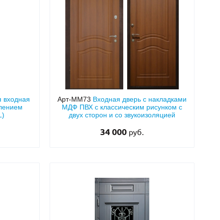
я входная
Арт-ММ73
Входная дверь с накладками
лением
МДФ ПВХ с классическим рисунком с
L)
двух сторон и со звукоизоляцией
34 000
руб.