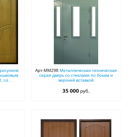
 рисунком
Арт-ММ298
Металлическая техническая
рошковым
серая дверь со стеклами по бокам и
, со
верхней вставкой
35 000
руб.