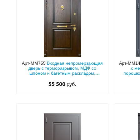
Арт-ММ755
Входная непромерзающая
Арт-ММ1
дверь с терморазрывом, МДФ со
с м
шпоном и багетным раскладом,
порошк
кнокером и парадной ручкой
55 500
руб.