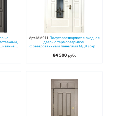
ерь с
Арт-ММ911
Полуторастворчатая входная
вставками,
дверь с терморазрывом,
ашиванием
фрезерованными панелями МДФ (окрас
белого цвета по RAL) с ковкой и
стеклопакетом
84 500
руб.