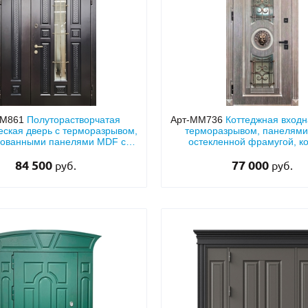
ММ861
Полуторастворчатая
Арт-ММ736
Коттеджная входн
ская дверь с терморазрывом,
терморазрывом, панелями
ованными панелями MDF с
остекленной фрамугой, ко
м стеклом, ковкой и фрамугой
декором «голова льв
84 500
77 000
руб.
руб.