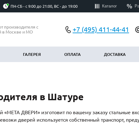
Каталог
Р
ПН-СБ - с 9:00 до 21:00, ВС - до 19:00
от производителя с
+7 (495) 411-44-41
й в Москве и МО
ГАЛЕРЕЯ
ОПЛАТА
ДОСТАВКА
АЧЕНИЮ
ПО ОСОБЕННОСТЯМ
у
Эконом
(300)
(199)
одителя в Шатуре
Элитные
)
(60)
Со стеклом
8)
(344)
 «МЕТА ДВЕРИ» изготовит по вашему заказу стальные вхо
ые тамбурные
С ковкой и стеклом
(175)
(384)
ревозки дверей используется собственный транспорт, пр
С бугельной ручкой
(298)
(159)
группы
С электронным замком
(190)
(17)