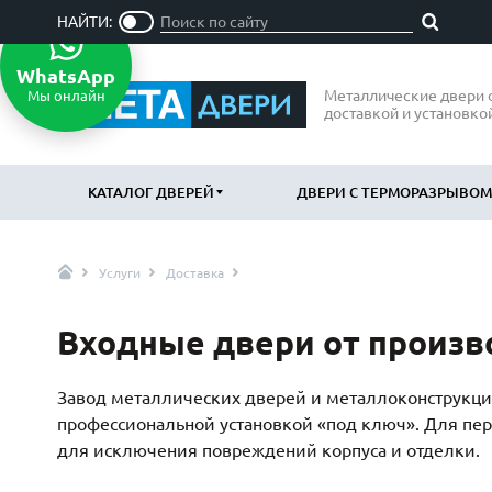
НАЙТИ:
WhatsApp
Металлические двери 
Мы онлайн
доставкой и установко
КАТАЛОГ ДВЕРЕЙ
ДВЕРИ С ТЕРМОРАЗРЫВОМ
Услуги
Доставка
ПО ОТДЕЛКЕ
ПО НАЗН
МДФ
В квартир
(865)
Входные двери от произв
Порошковое напыление
В дом
(715)
(797
Ламинат
В офис
(21)
(47
Завод металлических дверей и металлоконструкций
Массив
Подъездн
(52)
профессиональной установкой «под ключ». Для пе
МДФ наборный
Парадные
(58)
для исключения повреждений корпуса и отделки.
МДФ шпон
Входные 
(119)