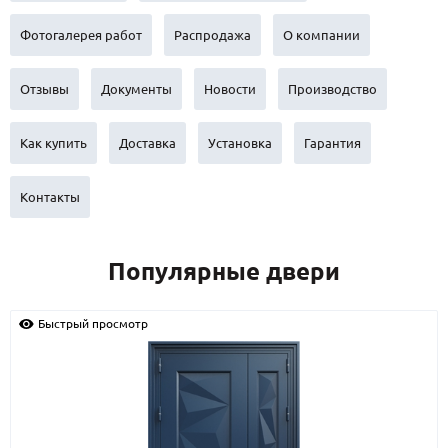
С реечным дизайном
(29)
Фотогалерея работ
Распродажа
О компании
ПО НАЗНАЧЕНИЮ
ПО ОСОБЕННОСТЯМ
Отзывы
Документы
Новости
Производство
ПО КОНСТРУКЦИИ
Как купить
Доставка
Установка
Гарантия
Популярные двери
Контакты
Двери со скидкой
Популярные двери
ДВЕРИ С ТЕРМОРАЗРЫВОМ
ГАЛЕРЕЯ
Быстрый просмотр
ОПЛАТА
ДОСТАВКА
УСТАНОВКА