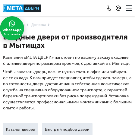
Услуги
Доставка
КАТАЛОГ ДВЕРЕЙ
WhatsApp
Мы онлайн
Входные двери от производителя
ПО ОТДЕЛКЕ
в Мытищах
МДФ
(865)
Порошковое напыление
(715)
Компания «МЕТА ДВЕРИ» изготовит по вашему заказу входные
стальные двери по размерам проемов, с доставкой в г. Мытищи.
Ламинат
(21)
Массив
Чтобы заказать дверь, вам не нужно ехать в офис или забирать
(52)
ее со склада. К вам приедет специалист, чтобы сделать замеры, а
МДФ наборный
(58)
по готовности, дверь доставит наша собственная логистическая
МДФ шпон
(119)
служба на специально оборудованном транспорте, с гарантией
бережной транспортировки без риска повреждений. Установка
С зеркалом
(13)
осуществляется профессиональными монтажниками с большим
С выдавленным рисунком
(35)
опытом работы.
С металлобагетом
(571)
Белые
(108)
С геометрическим рисунком
(46)
Каталог дверей
Быстрый подбор двери