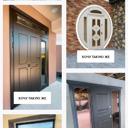
ХОЧУ ТАКУЮ ЖЕ
ХОЧУ ТАКУЮ ЖЕ