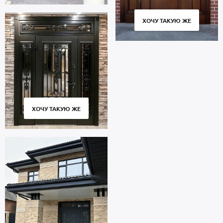
ХОЧУ ТАКУЮ ЖЕ
ХОЧУ ТАКУЮ ЖЕ