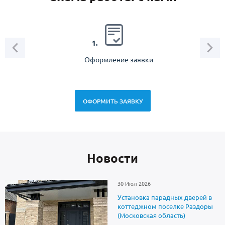
2.
1.
Оформление заявки
Зам
спец
ОФОРМИТЬ ЗАЯВКУ
Новоcти
30 Июл 2026
Установка парадных дверей в
коттеджном поселке Раздоры
(Московская область)