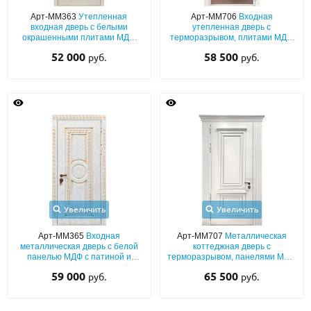
Арт-ММ363
Утепленная
Арт-ММ706
Входная
входная дверь с белыми
утепленная дверь с
окрашенными плитами МДФ
терморазрывом, плитами МДФ
(подбор по RAL) с капителями
(белый окрас эмалью по RAL) с
52 000
58 500
руб.
руб.
резьбой «лев» и отбойником
Увеличить
Увеличить
Арт-ММ365
Входная
Арт-ММ707
Металлическая
металлическая дверь с белой
коттеджная дверь с
панелью МДФ с патиной и
терморазрывом, панелями МДФ
шумоизоляцией
(белый окрас по RAL) с
59 000
65 500
руб.
руб.
багетным раскладом и
карнизом