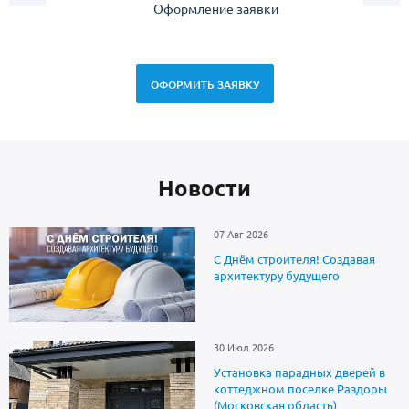
Оформление заявки
Зам
спец
ОФОРМИТЬ ЗАЯВКУ
Новоcти
07 Авг 2026
С Днём строителя! Создавая
архитектуру будущего
30 Июл 2026
Установка парадных дверей в
коттеджном поселке Раздоры
(Московская область)