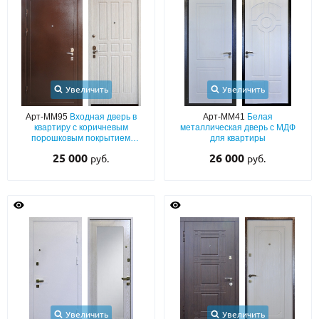
С реечным дизайном
(29)
ПО НАЗНАЧЕНИЮ
ПО ОСОБЕННОСТЯМ
ПО КОНСТРУКЦИИ
Увеличить
Увеличить
Арт-ММ95
Входная дверь в
Арт-ММ41
Белая
квартиру с коричневым
металлическая дверь с МДФ
Популярные двери
порошковым покрытием
для квартиры
«антик», бронеконвертом и
25 000
26 000
руб.
руб.
Двери со скидкой
МДФ (с теплоизоляцией)
ДВЕРИ С ТЕРМОРАЗРЫВОМ
ГАЛЕРЕЯ
ОПЛАТА
ДОСТАВКА
Увеличить
Увеличить
УСТАНОВКА