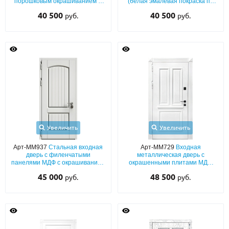
порошковым окрашиванием и
(белая эмалевая покраска по
лазерным рисунком
RAL) с вертикальными
40 500
40 500
руб.
руб.
планками и бугельной ручкой
Увеличить
Увеличить
Арт-ММ937
Стальная входная
Арт-ММ729
Входная
дверь с филенчатыми
металлическая дверь с
панелями МДФ с окрашиванием
окрашенными плитами МДФ
(белый цвет по RAL) с двух
(белый цвет по RAL) с багетной
45 000
48 500
руб.
руб.
сторон
раскладкой