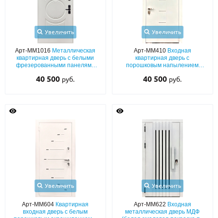
Увеличить
Увеличить
Арт-ММ1016
Металлическая
Арт-ММ410
Входная
квартирная дверь с белыми
квартирная дверь с
фрезерованными панелями
порошковым напылением
МДФ (покраска по RAL) с
белого цвета и лазерным
40 500
40 500
руб.
руб.
открыванием внутрь
декором
Увеличить
Увеличить
Арт-ММ604
Квартирная
Арт-ММ622
Входная
входная дверь с белым
металлическая дверь МДФ