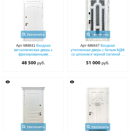
Увеличить
Увеличить
Арт-ММ841
Входная
Арт-ММ447
Входная
металлическая дверь с
утепленная дверь с белым МДФ
фрезерованными
со шпоном и черной патиной (с
окрашенными плитами МДФ
шумоизоляцией)
48 500
51 000
руб.
руб.
(белый цвет по RAL) с верхней
глухой вставкой
Увеличить
Увеличить