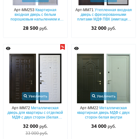
Арт-ММ253
Квартирная
Арт-ММ71
Утепленная входная
О НАС
входная дверь с белым
дверь с фрезерованными
порошковым напылением и
плитами МДФ ПВХ (имитация
КОНТАКТЫ
МДФ с большим зеркалом
дерева) с обеих сторон
28 500
32 000
руб.
руб.
Металлические двери от производителя с доставкой и установкой в
Москве и МО
НАЙТИ:
ПН-СБ - с 9:00 до 21:00, ВС - до 19:00
+7 (495) 411-44-41
INFO@META-M.RU
Увеличить
Увеличить
ЗАПРОСИТЬ РАСЧЕТ
Арт-ММ72
Металлическая
Арт-ММ22
Металлическая
дверь для квартиры с отделкой
квартирная дверь МДФ с двух
МДФ с двух сторон (белая
сторон белая внутри
внутри)
Каталог
Распродажа
Как купить
32 000
34 000
руб.
руб.
33 000 руб.
Записаться на замер