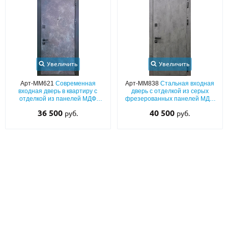
С реечным дизайном
(29)
ПО НАЗНАЧЕНИЮ
ПО ОСОБЕННОСТЯМ
ПО КОНСТРУКЦИИ
Увеличить
Увеличить
Арт-ММ621
Современная
Арт-ММ838
Стальная входная
входная дверь в квартиру с
дверь с отделкой из серых
Популярные двери
отделкой из панелей МДФ
фрезерованных панелей МДФ
«текстура камня» с двух сторон
«текстура бетона» с обеих
36 500
40 500
руб.
руб.
Двери со скидкой
сторон
ДВЕРИ С ТЕРМОРАЗРЫВОМ
ГАЛЕРЕЯ
ОПЛАТА
ДОСТАВКА
УСТАНОВКА