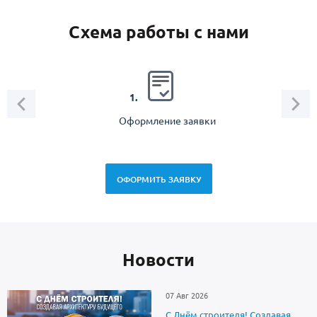
Схема работы с нами
2.
1.
Оформление заявки
Зам
спец
ОФОРМИТЬ ЗАЯВКУ
Новоcти
07 Авг 2026
С Днём строителя! Создавая