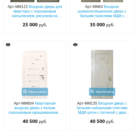
С реечным дизайном
(29)
Арт-ММ122
Входная дверь для
Арт-ММ63
Входная
квартиры с порошковым
шумоизоляционная дверь с
ПО НАЗНАЧЕНИЮ
напылением, рисунком на
белыми панелями МДФ с
металле и окрашенной плитой
фрезерованием
25 000
35 000
руб.
руб.
МДФ
ПО ОСОБЕННОСТЯМ
ПО КОНСТРУКЦИИ
Популярные двери
Двери со скидкой
ДВЕРИ С ТЕРМОРАЗРЫВОМ
Увеличить
Увеличить
ГАЛЕРЕЯ
Арт-ММ604
Квартирная
Арт-ММ135
Входная дверь с
входная дверь с белым
белыми наборными плитами
ОПЛАТА
порошковым окрашиванием и
МДФ шпон с патиной с двух
лазерным рисунком
сторон
40 500
40 500
руб.
руб.
ДОСТАВКА
УСТАНОВКА