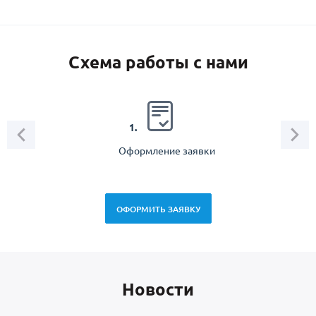
Схема работы с нами
2.
1.
Оформление заявки
Зам
спец
ОФОРМИТЬ ЗАЯВКУ
Новоcти