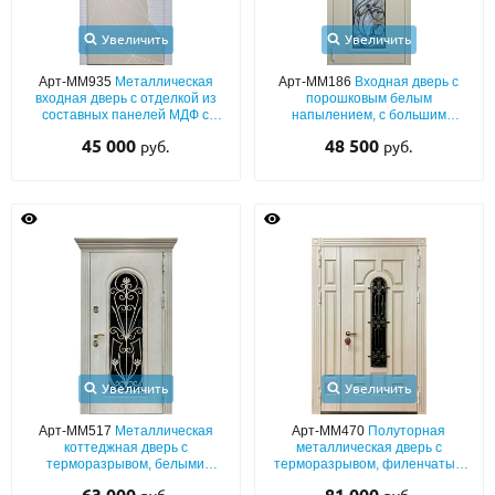
Увеличить
Увеличить
Арт-ММ935
Металлическая
Арт-ММ186
Входная дверь с
входная дверь с отделкой из
порошковым белым
составных панелей МДФ с
напылением, с большим
современной фрезеровкой
стеклопакетом и узорной ковкой
45 000
48 500
руб.
руб.
Увеличить
Увеличить
Арт-ММ517
Металлическая
Арт-ММ470
Полуторная
коттеджная дверь с
металлическая дверь с
терморазрывом, белыми
терморазрывом, филенчатым
панелями МДФ с ажурной
МДФ со шпоном, с ковкой и