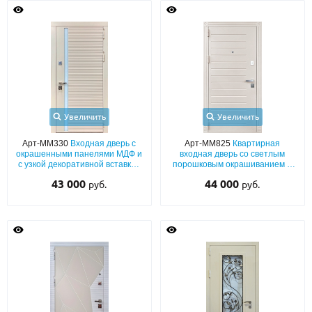
О НАС
КОНТАКТЫ
Металлические двери от производителя с доставкой и установкой в
Москве и МО
Увеличить
Увеличить
НАЙТИ:
Арт-ММ330
Входная дверь с
Арт-ММ825
Квартирная
окрашенными панелями МДФ и
входная дверь со светлым
ПН-СБ - с 9:00 до 21:00, ВС - до 19:00
с узкой декоративной вставкой
порошковым окрашиванием и
из стекла
выдавленным рисунком
43 000
+7 (495) 411-44-41
44 000
руб.
руб.
«полосы» на металле
INFO@META-M.RU
ЗАПРОСИТЬ РАСЧЕТ
Каталог
Распродажа
Как купить
Записаться на замер