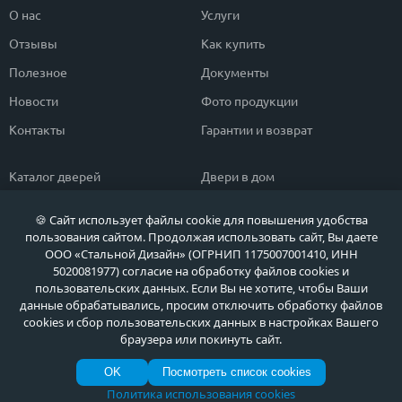
О нас
Услуги
Отзывы
Как купить
Полезное
Документы
Новости
Фото продукции
Контакты
Гарантии и возврат
Каталог дверей
Двери в дом
Двери со скидкой
Парадные двери
🍪 Сайт использует файлы cookie для повышения удобства
Популярные двери
Двери в квартиру
пользования сайтом. Продолжая использовать сайт, Вы даете
ООО «Стальной Дизайн» (ОГРНИП 1175007001410, ИНН
Быстрый подбор двери
Тамбурные двери
5020081977) согласие на обработку файлов cookies и
пользовательских данных. Если Вы не хотите, чтобы Ваши
Двери класса ЭКОНОМ
Противопожарные двери
данные обрабатывались, просим отключить обработку файлов
cookies и сбор пользовательских данных в настройках Вашего
браузера или покинуть сайт.
Политика обработки персональных данных
OK
Посмотреть список cookies
Политика обработки файлов Cookie
© МЕТА ДВЕРИ, Входные металлические двери в Москве и Московской области
Политика использования cookies
по выгодным ценам, 2026 г.