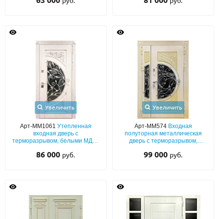
63 000
81 000
руб.
руб.
решеткой, большим стеклом и
стеклом
карнизом
Увеличить
Увеличить
Арт-ММ1061
Утепленная
Арт-ММ574
Входная
входная дверь с
полуторная металлическая
терморазрывом, белыми МДФ-
дверь с терморазрывом,
панелями с патиной и шпоном,
плитами МДФ с художественной
86 000
99 000
руб.
руб.
кованой решеткой «листья» и
ковкой и фигурными стеклами
стеклом полукруглой формы