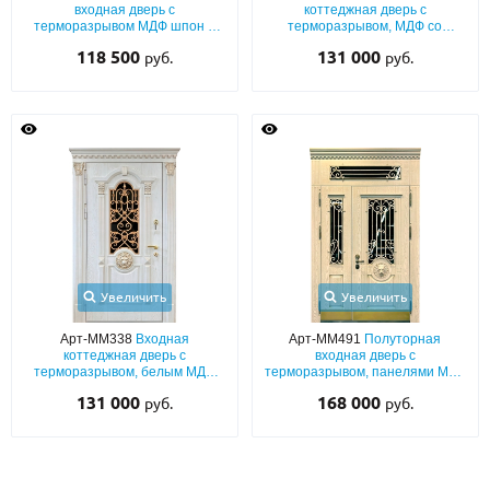
входная дверь с
коттеджная дверь с
терморазрывом МДФ шпон с
терморазрывом, МДФ со
патиной, остеклением и
шпоном, с патиной и резьбой
118 500
131 000
руб.
руб.
коваными решётками
лев, ковкой, капителями и
стеклом
Увеличить
Увеличить
Арт-ММ338
Входная
Арт-ММ491
Полуторная
коттеджная дверь с
входная дверь с
терморазрывом, белым МДФ
терморазрывом, панелями MDF
шпон с патиной и резьбой,
шпон с фрамугой, отбойниками,
131 000
168 000
руб.
руб.
капителями, стеклом и ковкой
стеклом и ковкой