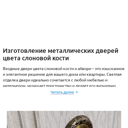
Изготовление металлических дверей
цвета слоновой кости
Входные двери цвета слоновой кости и айвори – это изысканное
и элегантное решение для вашего дома или квартиры. Светлая
отделка двери идеально сочетается с любой мебелью и
интерьером, украшает пространство и делает его визуально
более просторным.
Читать далее
В коллекции дверей от «МЕТА ДВЕРИ» есть стильные и
трендовые решения под современный и классический дизайн
недвижимости. Для изготовления нашей продукции мы
выбираем только материалы высокого качества. Вы можете
быть уверены в надежности и долговечности выбранных