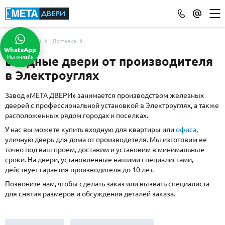
Услуги
Доставка
КАТАЛОГ ДВЕРЕЙ
WhatsApp
Мы онлайн
Входные двери от производителя
ПО ОТДЕЛКЕ
в Электроуглях
МДФ
(865)
Порошковое напыление
(715)
Завод «МЕТА ДВЕРИ» занимается производством железных
дверей с профессиональной установкой в Электроуглях, а также
Ламинат
(21)
расположенных рядом городах и поселках.
Массив
(52)
У нас вы можете купить входную для квартиры или
офиса
,
МДФ наборный
(58)
уличную дверь для дома от производителя. Мы изготовим ее
МДФ шпон
(119)
точно под ваш проем, доставим и установим в минимальные
сроки. На двери, установленные нашими специалистами,
С зеркалом
(13)
действует гарантия производителя до 10 лет.
С выдавленным рисунком
(35)
Позвоните нам, чтобы сделать заказ или вызвать специалиста
С металлобагетом
(571)
для снятия размеров и обсуждения деталей заказа.
Белые
(108)
С геометрическим рисунком
(46)