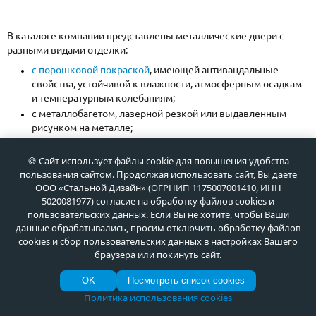
В каталоге компании представлены металлические двери с
разными видами отделки:
с порошковой покраской
, имеющей антивандальные
свойства, устойчивой к влажности, атмосферным осадкам
и температурным колебаниям;
с металлобагетом, лазерной резкой или выдавленным
рисунком на металле;
с декоративными накладками из экологичного
МДФ
со
множеством вариантов фактур и оттенков покрытия,
🍪 Сайт использует файлы cookie для повышения удобства
классическими и современными рисунками фрезеровки;
пользования сайтом. Продолжая использовать сайт, Вы даете
с премиальными
панелями из массива натурального дуба
;
ООО «Стальной Дизайн» (ОГРНИП 1175007001410, ИНН
5020081977) согласие на обработку файлов cookies и
с недорогим и практичным ламинатом и тд.
пользовательских данных. Если Вы не хотите, чтобы Ваши
Специально для загородной недвижимости мы разработали
данные обрабатывались, просим отключить обработку файлов
линейку парадных дверей со стеклом и ковкой, украшенных
cookies и сбор пользовательских данных в настройках Вашего
роскошной фурнитурой, резными карнизами и наличниками.
браузера или покинуть сайт.
OK
Посмотреть список cookies
Политика использования cookies
Сделаем дверь по вашему чертежу или эскизу,
реализуем любые идеи по дизайну и отделке.