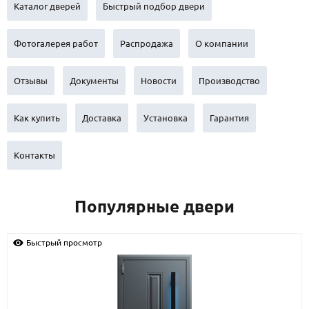
С реечным дизайном
(29)
Каталог дверей
Быстрый подбор двери
ПО НАЗНАЧЕНИЮ
Фотогалерея работ
Распродажа
О компании
ПО ОСОБЕННОСТЯМ
Отзывы
Документы
Новости
Производство
ПО КОНСТРУКЦИИ
Как купить
Доставка
Установка
Гарантия
Популярные двери
Двери со скидкой
Контакты
ДВЕРИ С ТЕРМОРАЗРЫВОМ
Популярные двери
ГАЛЕРЕЯ
Быстрый просмотр
ОПЛАТА
ДОСТАВКА
УСТАНОВКА