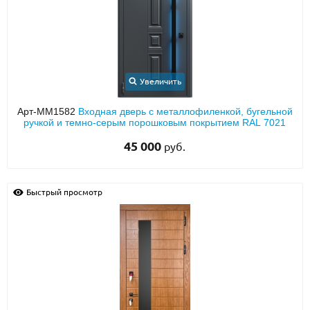
О НАС
КОНТАКТЫ
Увеличить
Металлические двери от производителя с доставкой и установкой в
Арт-ММ1582
Входная дверь с металлофиленкой, бугельной
Москве и МО
ручкой и темно-серым порошковым покрытием RAL 7021
НАЙТИ:
45 000
руб.
ПН-СБ - с 9:00 до 21:00, ВС - до 19:00
+7 (495) 411-44-41
Быстрый просмотр
INFO@META-M.RU
ЗАПРОСИТЬ РАСЧЕТ
Каталог
Распродажа
Как купить
Записаться на замер