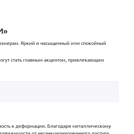
И»
размерам. Яркий и насыщенный или спокойный
могут стать главным акцентом, привлекающим
вость к деформации. Благодаря металлическому
едвижимости от несанкционированного доступа.