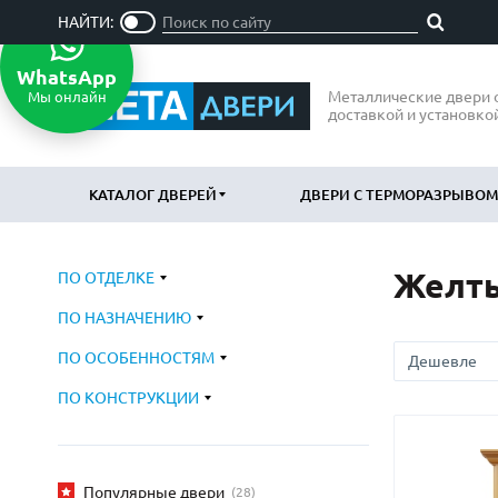
НАЙТИ:
WhatsApp
Металлические двери 
Мы онлайн
доставкой и установко
КАТАЛОГ ДВЕРЕЙ
ДВЕРИ С ТЕРМОРАЗРЫВОМ
Желты
ПО ОТДЕЛКЕ
ПО ОТДЕЛКЕ
ПО НАЗН
ПО НАЗНАЧЕНИЮ
МДФ
В квартир
(865)
Порошковое напыление
В дом
ПО ОСОБЕННОСТЯМ
(715)
(797
Ламинат
В офис
(21)
(47
ПО КОНСТРУКЦИИ
Массив
Подъездн
(52)
МДФ наборный
Парадные
(58)
МДФ шпон
Входные 
(119)
Популярные двери
(28)