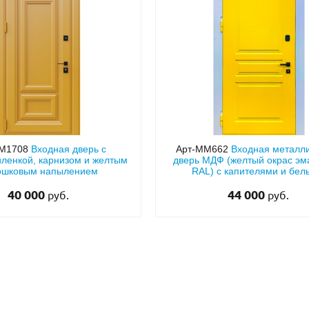
С отбойником
203)
(91)
С кнокером
42)
(94)
твенных зданий
С импостами
(93)
(73)
ина
С карнизом
(49)
(207)
рощитовой
С витражами
(14)
(11)
ые холлы
В современном стиле
(23)
(183)
ММ1708
Входная дверь с
Арт-ММ662
Входная металл
ленкой, карнизом и желтым
дверь МДФ (желтый окрас эм
ошковым напылением
RAL) с капителями и бе
наличниками
40 000
44 000
руб.
руб.