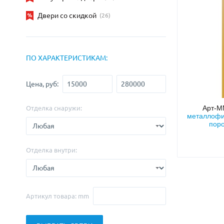
С зеркалом
Для дачи
(13)
(
Двери со скидкой
(26)
С выдавленным рисунком
Для бани
(35)
(
С металлобагетом
Для общес
(571)
Белые
Для магаз
(108)
ПО ХАРАКТЕРИСТИКАМ:
С геометрическим рисунком
Для элект
(46)
С реечным дизайном
В лифтов
(29)
Цена, руб:
Арт-
Отделка снаружи:
металлофи
пор
Отделка внутри:
Артикул товара: mm