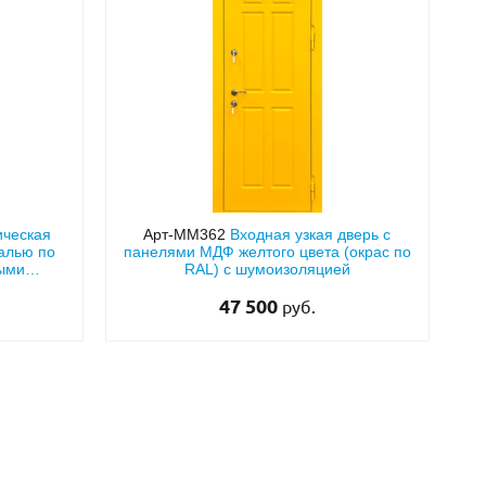
Нестандартные
(479)
Двустворчатые
(42)
С фрамугой
(265)
С внутренним открыванием
(2)
4-го класса защиты
(499)
Полуторапольные
(289)
ическая
Арт-ММ362
Входная узкая дверь с
алью по
панелями МДФ желтого цвета (окрас по
лыми
RAL) с шумоизоляцией
47 500
руб.