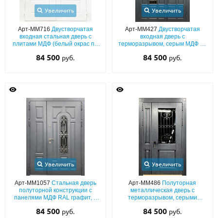
Увеличить
Увеличить
Арт-ММ716
Двустворчатая
Арт-ММ427
Двустворчатая
входная стальная дверь с
входная дверь с
плитами МДФ (белый окрас по
терморазрывом, серым МДФ со
RAL) с остеклением
стеклом, ковкой и глухой
84 500
84 500
руб.
руб.
верхней вставкой
Увеличить
Увеличить
Арт-ММ1057
Стальная дверь
Арт-ММ486
Полуторная
полуторной конструкции с
металлическая дверь с
панелями МДФ RAL графит, с
терморазрывом, серыми
терморазрывом, со
плитами МДФ шпон со стеклом
84 500
84 500
руб.
руб.
стеклопакетом и кованой
и защитной решеткой