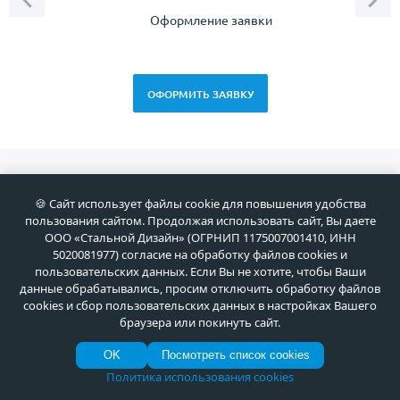
Оформление заявки
Зам
спец
ОФОРМИТЬ ЗАЯВКУ
Новоcти
🍪 Сайт использует файлы cookie для повышения удобства
пользования сайтом. Продолжая использовать сайт, Вы даете
ООО «Стальной Дизайн» (ОГРНИП 1175007001410, ИНН
07 Авг 2026
5020081977) согласие на обработку файлов cookies и
С Днём строителя! Создавая
пользовательских данных. Если Вы не хотите, чтобы Ваши
архитектуру будущего
данные обрабатывались, просим отключить обработку файлов
cookies и сбор пользовательских данных в настройках Вашего
браузера или покинуть сайт.
30 Июл 2026
OK
Посмотреть список cookies
Политика использования cookies
Установка парадных дверей в
коттеджном поселке Раздоры