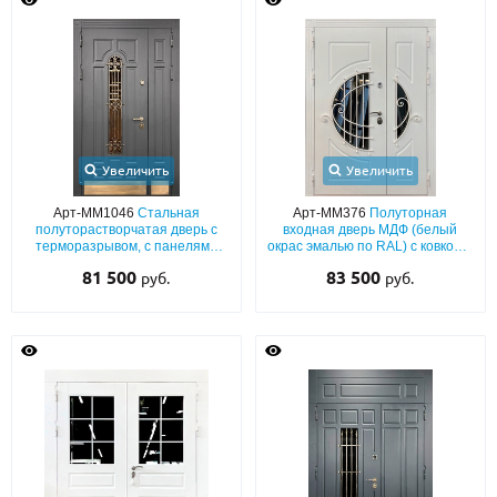
Увеличить
Увеличить
Арт-ММ1046
Стальная
Арт-ММ376
Полуторная
полуторастворчатая дверь с
входная дверь МДФ (белый
терморазрывом, с панелями
окрас эмалью по RAL) с ковкой и
MDF графит (окрас по RAL),
фигурным полукруглым стеклом
81 500
83 500
руб.
руб.
стеклопакетом, ковкой и
латунными отбойниками