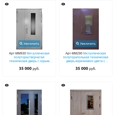
Увеличить
Увеличить
Арт-ММ930
Металлическая
Арт-ММ290
Металлическая
полуторастворчатая
полуторапольная техническая
техническая дверь с серым
дверь коричневого цвета с
полимерным покрытием,
армированным стеклом и
35 000
35 000
руб.
руб.
ручкой-скобой и стеклопакетом
электромагнитным замком