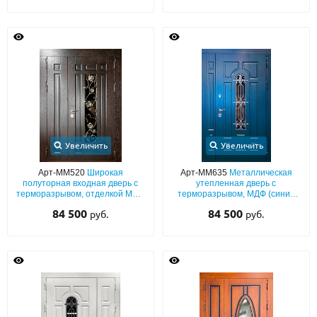
решеткой
Увеличить
Увеличить
Арт-ММ520
Широкая
Арт-ММ635
Металлическая
полуторная входная дверь с
утепленная дверь с
терморазрывом, отделкой МДФ
терморазрывом, МДФ (синий
с натуральным шпоном, со
окрас по RAL) с ковкой, стеклом
84 500
84 500
руб.
руб.
стеклом и решеткой «виноград»
и боковой неподвижной
вставкой