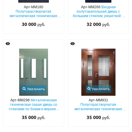
Арт-ММ180
Арт-ММ266
Входная
О НАС
Полуторастворчатая
полуторапольная дверь с
металлическая техническая
большим стеклом, решеткой и
дверь со стеклом и порошковым
отделкой синим полимерным
КОНТАКТЫ
30 000
32 000
руб.
руб.
покрытием «шелк»
окрашиванием
Металлические двери от производителя с доставкой и установкой в
Москве и МО
НАЙТИ:
ПН-СБ - с 9:00 до 21:00, ВС - до 19:00
+7 (495) 411-44-41
INFO@META-M.RU
Увеличить
Увеличить
Арт-ММ298
Металлическая
Арт-ММ931
ЗАПРОСИТЬ РАСЧЕТ
техническая серая дверь со
Полуторастворчатая
стеклами по бокам и верхней
металлическая техническая
вставкой
дверь с коричневой полимерной
Каталог
Распродажа
Как купить
35 000
35 000
руб.
руб.
покраской и остеклением с
импостами
Записаться на замер