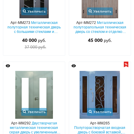
Увеличить
Увеличить
Арт-ММ273
Металлическая
Арт-ММ272
Металлическая
полуторная техническая дверь
полуторапольная техническая
с большими стеклами и
дверь со стеклом и отделкой
порошковым серым
панелями МДФ ПВХ
40 000
45 000
руб.
руб.
окрашиванием
37 000 руб.
Увеличить
Увеличить
Арт-ММ292
Двустворчатая
Арт-ММ265
металлическая техническая
Полуторастворчатая входная
серая дверь с увеличенными
дверь с боковой вставкой,