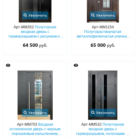
Увеличить
Увеличить
Арт-ММ352
Полуторная
Арт-ММ1154
входная дверь с
Полуторастворчатая
терморазрывом с рисунком на
металлофиленчатая уличная
металле, черным порошковым
дверь с терморазрывом и
64 500
65 000
руб.
руб.
напылением, стеклом и
стеклом
бугельной ручкой
Увеличить
Увеличить
Арт-ММ703
Входная
Арт-ММ532
Полуторная
остекленная дверь с черным
входная дверь с
порошковым напылением,
терморазрывом, полосками на