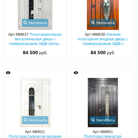
Увеличить
Увеличить
Арт-ММ637
Полуторапольная
Арт-ММ638
Уличная
металлическая дверь с
полуторная входная дверь с
терморазрывом, МДФ (белый
терморазрывом, МДФ с
окрас по RAL) с остеклением и
патиной, с овальным
84 500
84 500
руб.
руб.
ковкой с инициалами
стеклопакетом и решёткой
Увеличить
Увеличить
Арт-ММ911
Арт-ММ861
Полуторастворчатая входная
Полуторастворчатая