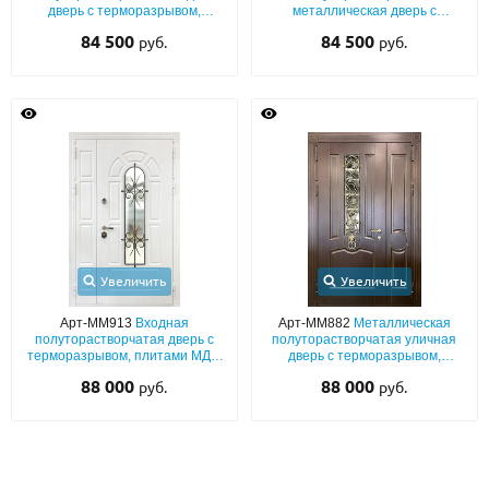
дверь с терморазрывом,
металлическая дверь с
фрезерованными панелями
терморазрывом,
84 500
84 500
руб.
руб.
МДФ (окрас белого цвета по
фрезерованными панелями
RAL) с ковкой и стеклопакетом
MDF с удлинённым стеклом,
ковкой и фрамугой
Увеличить
Увеличить
Арт-ММ913
Входная
Арт-ММ882
Металлическая
полуторастворчатая дверь с
полуторастворчатая уличная
терморазрывом, плитами МДФ
дверь с терморазрывом,
с покраской (белый цвет по
плитами МДФ со шпоном, с
88 000
88 000
руб.
руб.
RAL) с решеткой и
узким стеклом, ковкой
стеклопакетом
«виноград» и кнокером