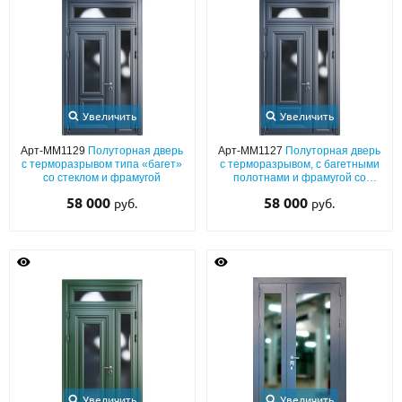
Увеличить
Увеличить
Арт-ММ1129
Полуторная дверь
Арт-ММ1127
Полуторная дверь
с терморазрывом типа «багет»
с терморазрывом, с багетными
со стеклом и фрамугой
полотнами и фрамугой со
стеклом
58 000
58 000
руб.
руб.
Увеличить
Увеличить