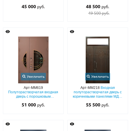
стеклами
порошковым синим покрытием,
45 000
48 500
руб.
руб.
ручкой-скобой, стеклами и
ковкой
49 500 руб.
Увеличить
Увеличить
Арт-ММ619
Арт-ММ218
Входная
Полуторастворчатая входная
полуторастворчатая дверь с
дверь с порошковым
коричневыми панелями МДФ,
коричневым напылением,
ручкой-скобой и остекленной
51 000
55 500
руб.
руб.
полукруглыми стеклопакетами и
фрамугой
ковкой