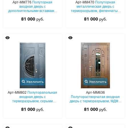
Арт-ММ776
Полуторная
Арт-ММ470
Полуторная
входная дверь с
металлическая дверь с
дополнительными вставками,
терморазрывом, филенчатым
терморазрывом, МДФ (серый
МДФ со шпоном, с ковкой и
81 000
81 000
руб.
руб.
окрас по RAL) с остеклением и
стеклом
ручкой-рейлингом
Увеличить
Увеличить
Арт-ММ802
Полуторапольная
Арт-ММ636
входная дверь с
Полуторастворчатая входная
терморазрывом, серыми
дверь с терморазрывом, МДФ с
панелями MDF (окрас по RAL) с
фрезерным рисунком, с
81 000
81 000
руб.
руб.
решеткой и полукруглым
решеткой и стеклопакетом
стеклом