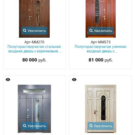
Увеличить
Увеличить
Арт-ММ270
Арт-ММ573
Полуторастворчатая стальная
Полуторастворчатая уличная
входная дверь с коричневыми
входная дверь с
влагостойкими плитами МДФ и
терморазрывом, отделкой МДФ
80 000
81 000
руб.
руб.
стеклопакетом
со стеклом и ковкой
Увеличить
Увеличить