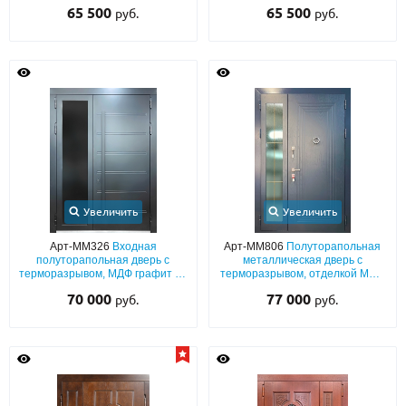
выдавленным рисунком,
металле, порошковым
65 500
65 500
руб.
руб.
боковой глухой вставкой,
напылением муар, длинными
нержавеющим отбойником
стеклами и бугельной ручкой
Увеличить
Увеличить
Арт-ММ326
Входная
Арт-ММ806
Полуторапольная
полуторапольная дверь с
металлическая дверь с
терморазрывом, МДФ графит со
терморазрывом, отделкой МДФ
стеклом и бугельной ручкой
со стеклопакетом сбоку и
70 000
77 000
руб.
руб.
кнокером «кольцо»