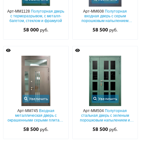
Арт-ММ1128
Полуторная дверь
Арт-ММ608
Полуторная
с терморазрывом, с металл-
входная дверь с серым
багетом, стеклом и фрамугой
порошковым напылением
графит и максимальными
58 000
58 500
руб.
руб.
стеклопакетами
Увеличить
Увеличить
Арт-ММ745
Входная
Арт-ММ504
Полуторная
металлическая дверь с
стальная дверь с зеленым
окрашенными серыми плитами
порошковым напылением и
МДФ с остекленной фрамугой и
стеклопакетами
58 500
58 500
руб.
руб.
боковой вставкой