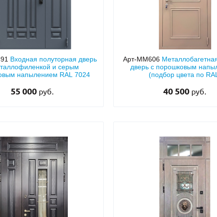
491
Входная полуторная дверь
Арт-ММ606
Металлобагетна
еталлофиленкой и серым
дверь с порошковым напы
овым напылением RAL 7024
(подбор цвета по RA
55 000
40 500
руб.
руб.