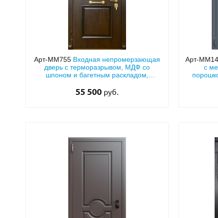
Арт-ММ755
Входная непромерзающая
Арт-ММ1
дверь с терморазрывом, МДФ со
с м
шпоном и багетным раскладом,
порошк
кнокером и парадной ручкой
55 500
руб.