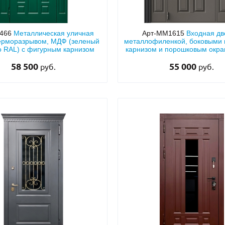
466
Металлическая уличная
Арт-ММ1615
Входная дв
терморазрывом, МДФ (зеленый
металлофиленкой, боковыми 
о RAL) с фигурным карнизом
карнизом и порошковым окр
RAL 7022
58 500
55 000
руб.
руб.