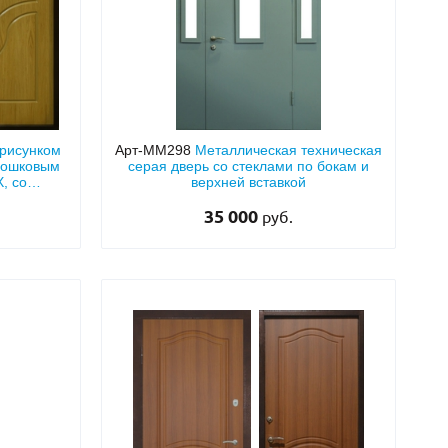
 рисунком
Арт-ММ298
Металлическая техническая
рошковым
серая дверь со стеклами по бокам и
, со
верхней вставкой
35 000
руб.