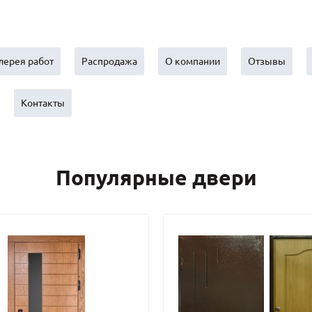
С отбойником
203)
(91)
С кнокером
42)
(94)
твенных зданий
С импостами
(93)
(73)
лерея работ
Распродажа
О компании
Отзывы
ина
С карнизом
(49)
(207)
рощитовой
С витражами
(14)
(11)
Контакты
ые холлы
В современном стиле
(23)
(183)
Популярные двери