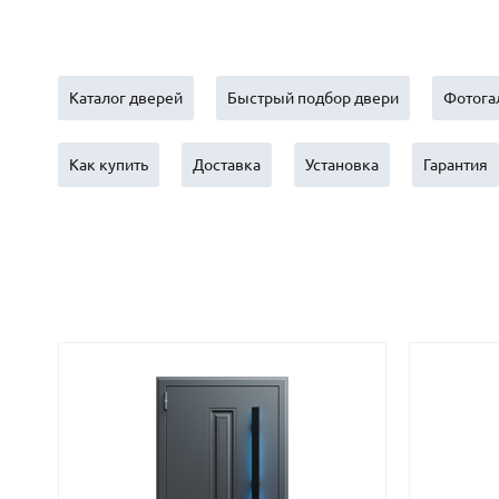
С зеркалом
Для дачи
(13)
(
С выдавленным рисунком
Для бани
(35)
(
С металлобагетом
Для общес
(571)
Каталог дверей
Быстрый подбор двери
Фотога
Белые
Для магаз
(108)
С геометрическим рисунком
Для элект
(46)
Как купить
Доставка
Установка
Гарантия
С реечным дизайном
В лифтов
(29)