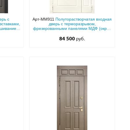
ерь с
Арт-ММ911
Полуторастворчатая входная
вставками,
дверь с терморазрывом,
ашиванием
фрезерованными панелями МДФ (окрас
белого цвета по RAL) с ковкой и
стеклопакетом
84 500
руб.