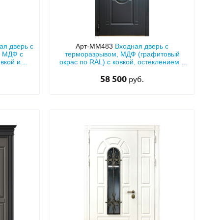
ая дверь с
Арт-ММ483
Входная дверь с
 МДФ с
терморазрывом, МДФ (графитовый
вкой и
окрас по RAL) с ковкой, остеклением и
а»
фрамугой
58 500
руб.