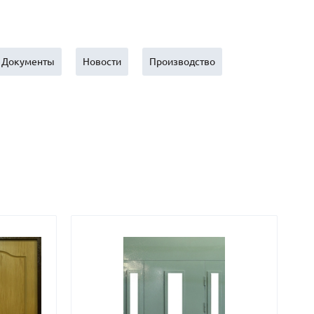
Нестандартные
(479)
Двустворчатые
(42)
С фрамугой
(265)
Документы
Новости
Производство
С внутренним открыванием
(2)
4-го класса защиты
(499)
Полуторапольные
(289)