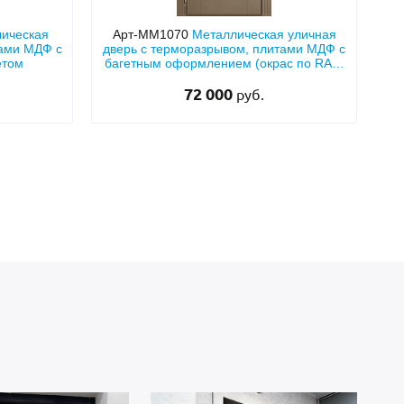
лическая
Арт-ММ1070
Металлическая уличная
ками МДФ с
дверь с терморазрывом, плитами МДФ с
етом
багетным оформлением (окрас по RAL)
и верхней глухой вставкой
72 000
руб.