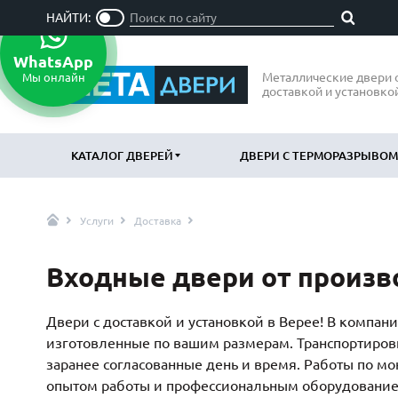
НАЙТИ:
WhatsApp
Металлические двери 
Мы онлайн
доставкой и установко
КАТАЛОГ ДВЕРЕЙ
ДВЕРИ С ТЕРМОРАЗРЫВОМ
Услуги
Доставка
ПО ОТДЕЛКЕ
ПО НАЗН
МДФ
В квартир
(865)
Входные двери от произв
Порошковое напыление
В дом
(715)
(797
Ламинат
В офис
(21)
(47
Двери с доставкой и установкой в Верее! В комп
Массив
Подъездн
(52)
изготовленные по вашим размерам. Транспортиров
МДФ наборный
Парадные
(58)
заранее согласованные день и время. Работы по м
опытом работы и профессиональным оборудование
МДФ шпон
Входные 
(119)