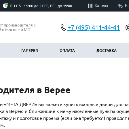
Каталог
Р
ПН-СБ - с 9:00 до 21:00, ВС - до 19:00
от производителя с
+7 (495) 411-44-41
й в Москве и МО
ГАЛЕРЕЯ
ОПЛАТА
ДОСТАВКА
АЧЕНИЮ
ПО ОСОБЕННОСТЯМ
у
Эконом
(300)
(199)
одителя в Верее
Элитные
)
(60)
Со стеклом
8)
(344)
ании «МЕТА ДВЕРИ» вы можете купить входные двери для 
ые тамбурные
С ковкой и стеклом
(175)
(384)
ка в Верею и ближайшие к нему населенные пункты осущес
С бугельной ручкой
(298)
(159)
онтажу и подготовке проема (если она требуется) провод
м.
группы
С электронным замком
(190)
(17)