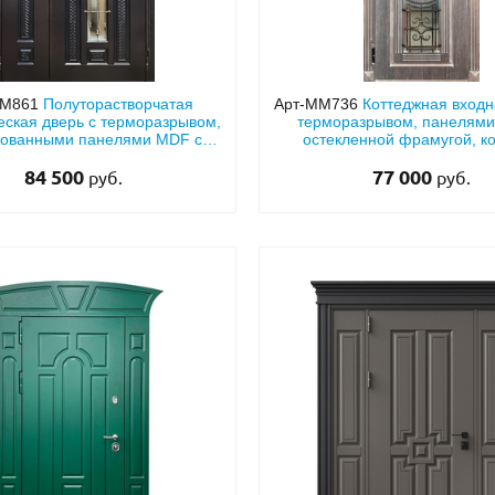
ММ861
Полуторастворчатая
Арт-ММ736
Коттеджная входн
ская дверь с терморазрывом,
терморазрывом, панелями
ованными панелями MDF с
остекленной фрамугой, ко
м стеклом, ковкой и фрамугой
декором «голова льв
84 500
77 000
руб.
руб.