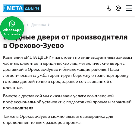
Услуги
Доставка
КАТАЛОГ ДВЕРЕЙ
WhatsApp
Мы онлайн
Входные двери от производителя
ПО ОТДЕЛКЕ
в Орехово-Зуево
МДФ
(865)
Порошковое напыление
(715)
Компания «МЕТА ДВЕРИ» изготовит по индивидуальным заказам
частных клиентов и юридических лиц металлические двери с
Ламинат
(21)
доставкой в Орехово-Зуево и близлежащие районы. Наша
Массив
(52)
логистическая служба гарантирует бережную транспортировку
МДФ наборный
(58)
готовых дверей точно в срок, заранее согласованный с
клиентом.
МДФ шпон
(119)
Вместе с доставкой мы оказываем услугу комплексной
С зеркалом
(13)
профессиональной установки с подготовкой проема и гарантией
С выдавленным рисунком
(35)
производителя.
С металлобагетом
(571)
Также в Орехово-Зуево можно вызвать замерщика для
Белые
(108)
определения точных размеров проема.
С геометрическим рисунком
(46)