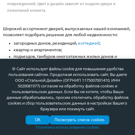
поврежденией. Цвет и дизайн зависят от модели двери и
пожеланий клиента.
Широкий ассортимент дверей, выпускаемых нашей компанией,
позволяет подобрать решение для любой недвижимости:
загородных домов, резиденций,
коттеджей
;
квартир и апартаментов;
подъездов, тамбуров многоэтажных жилых домов и
офисных зданий;
🍪 Сайт использует файлы cookie для повышения удобства
объектов торговли, магазинов, ТРК;
пользования сайтом. Продолжая использовать сайт, Вы даете
производственных предприятий и тд.
ООО «Стальной Дизайн» (ОГРНИП 1175007001410, ИНН
При заказе, наши клиенты могут выбрать комплектацию,
5020081977) согласие на обработку файлов cookies и
соответствующую их пожеланиям, помещению и назначению
пользовательских данных. Если Вы не хотите, чтобы Ваши
двери. В каталоге представлены модели
с терморазрывом
,
данные обрабатывались, просим отключить обработку файлов
шумоизоляцией
, износостойкой
порошковой покраской
,
cookies и сбор пользовательских данных в настройках Вашего
отделкой МДФ или
массивом
, а также роскошные
парадные
браузера или покинуть сайт.
двери
со стеклом и авторской ковкой.
OK
Посмотреть список cookies
Политика использования cookies
Если вам нужна уникальная дверь с неповторимым