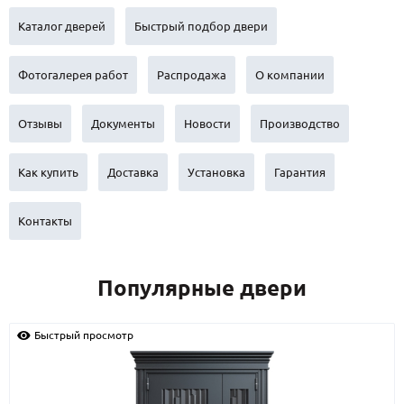
С реечным дизайном
(29)
Каталог дверей
Быстрый подбор двери
ПО НАЗНАЧЕНИЮ
Фотогалерея работ
Распродажа
О компании
ПО ОСОБЕННОСТЯМ
ПО КОНСТРУКЦИИ
Отзывы
Документы
Новости
Производство
Популярные двери
Как купить
Доставка
Установка
Гарантия
Двери со скидкой
Контакты
ДВЕРИ С ТЕРМОРАЗРЫВОМ
Популярные двери
ГАЛЕРЕЯ
ОПЛАТА
Быстрый просмотр
ДОСТАВКА
УСТАНОВКА