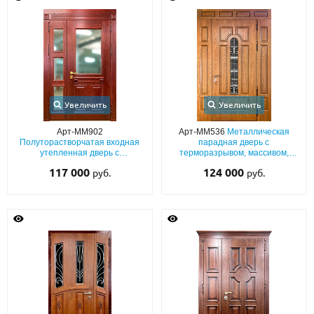
Увеличить
Увеличить
Арт-ММ902
Арт-ММ536
Металлическая
Полуторастворчатая входная
парадная дверь с
утепленная дверь с
терморазрывом, массивом,
терморазрывом, с массивом и
боковыми вставками,
117 000
124 000
руб.
руб.
трехкамерным остеклением
стеклопакетом и ковкой