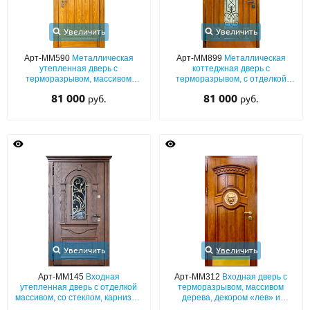
Увеличить
Увеличить
Арт-ММ590
Металлическая
Арт-ММ899
Металлическая
утепленная дверь с
коттеджная дверь с
терморазрывом, массивом
терморазрывом, с отделкой
дерева и элементом резьбы
массивом, ковкой и удлиненным
81 000
81 000
руб.
руб.
«львиная голова»
стеклом
Увеличить
Увеличить
Арт-ММ145
Входная
Арт-ММ312
Входная дверь с
утепленная дверь с отделкой
терморазрывом, массивом
массивом, со стеклом, карнизом
дерева, декором «лев» и
и ковкой
отбойником