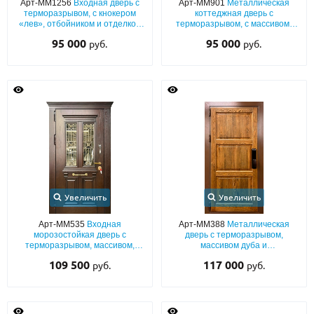
Арт-ММ1256
Входная дверь с
Арт-ММ901
Металлическая
терморазрывом, с кнокером
коттеджная дверь с
«лев», отбойником и отделкой
терморазрывом, с массивом,
из массива с резьбой
арочной верхней вставкой,
95 000
95 000
руб.
руб.
кнокером и отбойником из
латуни
Увеличить
Увеличить
Арт-ММ535
Входная
Арт-ММ388
Металлическая
морозостойкая дверь с
дверь с терморазрывом,
терморазрывом, массивом,
массивом дуба и
багетным раскладом, ковкой,
биометрическим замком
109 500
117 000
руб.
руб.
карнизом и стеклом