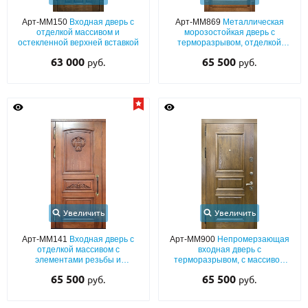
Арт-ММ150
Входная дверь с
Арт-ММ869
Металлическая
О НАС
отделкой массивом и
морозостойкая дверь с
остекленной верхней вставкой
терморазрывом, отделкой
КОНТАКТЫ
массивом дерева и резьбой
63 000
65 500
руб.
руб.
Металлические двери от производителя с доставкой и установкой в
Москве и МО
НАЙТИ:
ПН-СБ - с 9:00 до 21:00, ВС - до 19:00
+7 (495) 411-44-41
INFO@META-M.RU
Увеличить
Увеличить
ЗАПРОСИТЬ РАСЧЕТ
Арт-ММ141
Входная дверь с
Арт-ММ900
Непромерзающая
отделкой массивом с
входная дверь с
элементами резьбы и
терморазрывом, с массивом
шумоизоляцией
(открывание внутрь) и багетным
Каталог
Распродажа
Как купить
65 500
65 500
руб.
руб.
раскладом
Записаться на замер