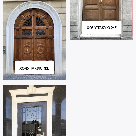
ХОЧУ ТАКУЮ ЖЕ
ХОЧУ ТАКУЮ ЖЕ