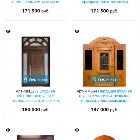
терморазрывом, массивом
терморазрывом, массивом,
дерева, боковой вставкой,
карнизом, багетным раскладом,
171 500
171 500
руб.
руб.
ковкой и остеклением
остеклением и решетками
Увеличить
Увеличить
Арт-ММ1257
Входная
Арт-ММ564
Парадная входная
коттеджная группа с
группа с массивом, резными
терморазрывом, массивом,
узорами, терморазрывом,
ручкой-скобой и остеклением
решеткой и стеклами
180 000
197 000
руб.
руб.