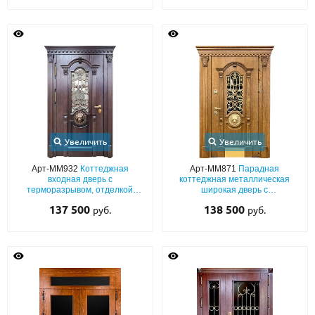
Увеличить
Увеличить
Арт-ММ932
Коттеджная
Арт-ММ871
Парадная
входная дверь с
коттеджная металлическая
терморазрывом, отделкой
широкая дверь с
массивом с резьбой, ковкой,
терморазрывом, с массивом,
137 500
138 500
руб.
руб.
стеклом, капителями и декором
ковкой, стеклом, отбойником,
«лев»
капителями и декором «лев»