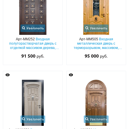
Увеличить
Увеличить
Арт-ММ252
Входная
Арт-ММ505
Входная
полуторастворчатая дверь с
металлическая дверь с
отделкой массивом дерева,
терморазрывом, массивом,
декором «пирамидки» и
кнокером «лев», ковкой и
91 500
95 000
руб.
руб.
карнизом
стеклопакетом
Увеличить
Увеличить