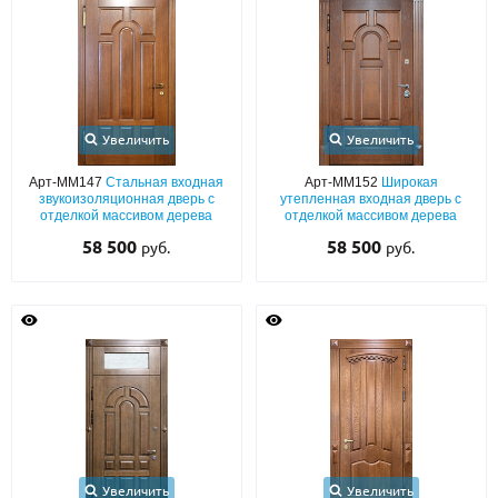
С реечным дизайном
(29)
ПО НАЗНАЧЕНИЮ
ПО ОСОБЕННОСТЯМ
ПО КОНСТРУКЦИИ
Увеличить
Увеличить
Арт-ММ147
Стальная входная
Арт-ММ152
Широкая
звукоизоляционная дверь с
утепленная входная дверь с
Популярные двери
отделкой массивом дерева
отделкой массивом дерева
58 500
58 500
руб.
руб.
Двери со скидкой
ДВЕРИ С ТЕРМОРАЗРЫВОМ
ГАЛЕРЕЯ
ОПЛАТА
ДОСТАВКА
Увеличить
Увеличить
УСТАНОВКА