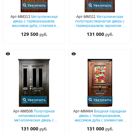
Увеличить
Увеличить
Арт-ММ313
Металлическая
Арт-ММ311
Металлическая
дверь с терморазрывом,
полуторастворчатая дверь с
массивом дуба, стеклом и
терморазрывом, карнизом и
ковкой
массивом дуба
129 500
131 000
руб.
руб.
Увеличить
Увеличить
Арт-ММ506
Полуторная
Арт-ММ464
Входная парадная
непромерзающая
дверь с терморазрывом,
металлическая дверь с
массивом дуба с элементами
терморазрывом, массивом,
резьбы и витражным
131 000
131 000
руб.
руб.
карнизом, багетным раскладом
остеклением
и остеклением