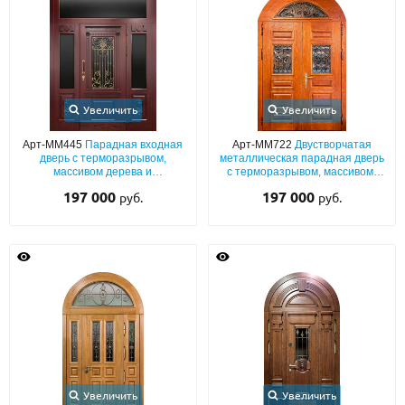
Увеличить
Увеличить
Арт-ММ445
Парадная входная
Арт-ММ722
Двустворчатая
дверь с терморазрывом,
металлическая парадная дверь
массивом дерева и
с терморазрывом, массивом,
остекленными вставками и
арочной фрамугой и ковкой с
197 000
197 000
руб.
руб.
ковкой
витражным стеклом
Увеличить
Увеличить