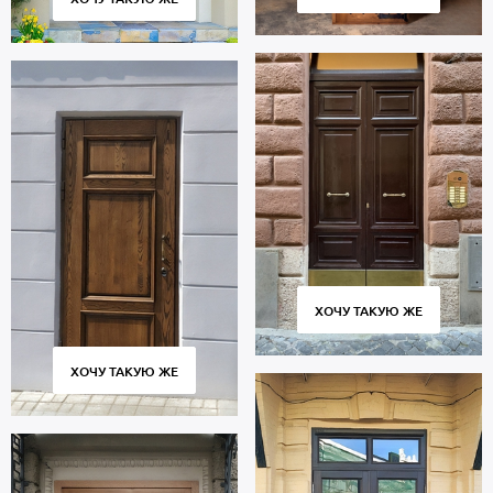
ХОЧУ ТАКУЮ ЖЕ
ХОЧУ ТАКУЮ ЖЕ