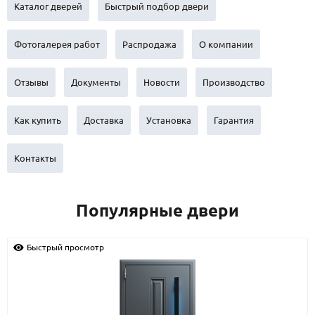
С реечным дизайном
(29)
Каталог дверей
Быстрый подбор двери
ПО НАЗНАЧЕНИЮ
Фотогалерея работ
Распродажа
О компании
ПО ОСОБЕННОСТЯМ
Отзывы
Документы
Новости
Производство
ПО КОНСТРУКЦИИ
Как купить
Доставка
Установка
Гарантия
Популярные двери
Двери со скидкой
Контакты
ДВЕРИ С ТЕРМОРАЗРЫВОМ
Популярные двери
ГАЛЕРЕЯ
Быстрый просмотр
ОПЛАТА
ДОСТАВКА
УСТАНОВКА