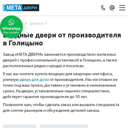
Услуги
Доставка
КАТАЛОГ ДВЕРЕЙ
WhatsApp
Мы онлайн
Входные двери от производителя
ПО ОТДЕЛКЕ
в Голицыно
МДФ
(865)
Порошковое напыление
(715)
Завод «МЕТА ДВЕРИ» занимается производством железных
дверей с профессиональной установкой в Голицыно, а также
Ламинат
(21)
расположенных рядом городах и поселках.
Массив
(52)
У нас вы можете купить входную для квартиры или офиса,
МДФ наборный
(58)
уличную
дверь для дома
от производителя. Мы изготовим ее
МДФ шпон
(119)
точно под ваш проем, доставим и установим в минимальные
сроки. На двери, установленные нашими специалистами,
С зеркалом
(13)
действует гарантия производителя до 10 лет.
С выдавленным рисунком
(35)
Позвоните нам, чтобы сделать заказ или вызвать специалиста
С металлобагетом
(571)
для снятия размеров и обсуждения деталей заказа.
Белые
(108)
С геометрическим рисунком
(46)