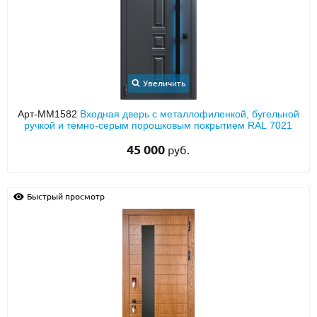
О НАС
КОНТАКТЫ
Увеличить
Металлические двери от производителя с доставкой и установкой в
Арт-ММ1582
Входная дверь с металлофиленкой, бугельной
Москве и МО
ручкой и темно-серым порошковым покрытием RAL 7021
НАЙТИ:
45 000
руб.
ПН-СБ - с 9:00 до 21:00, ВС - до 19:00
+7 (495) 411-44-41
Быстрый просмотр
INFO@META-M.RU
ЗАПРОСИТЬ РАСЧЕТ
Каталог
Распродажа
Как купить
Записаться на замер