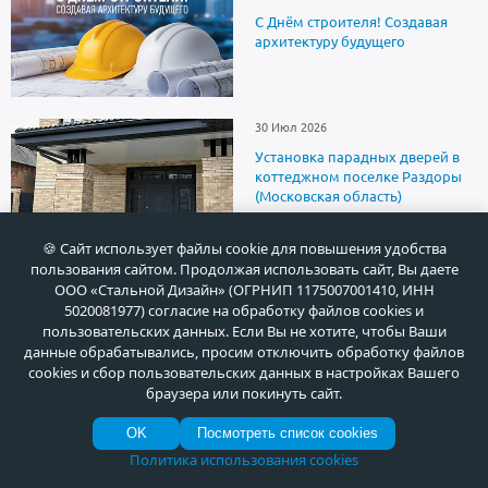
С Днём строителя! Создавая
архитектуру будущего
30 Июл 2026
Установка парадных дверей в
коттеджном поселке Раздоры
(Московская область)
🍪 Сайт использует файлы cookie для повышения удобства
пользования сайтом. Продолжая использовать сайт, Вы даете
ООО «Стальной Дизайн» (ОГРНИП 1175007001410, ИНН
5020081977) согласие на обработку файлов cookies и
О продукции
пользовательских данных. Если Вы не хотите, чтобы Ваши
данные обрабатывались, просим отключить обработку файлов
cookies и сбор пользовательских данных в настройках Вашего
Как купить
браузера или покинуть сайт.
OK
Посмотреть список cookies
Политика использования cookies