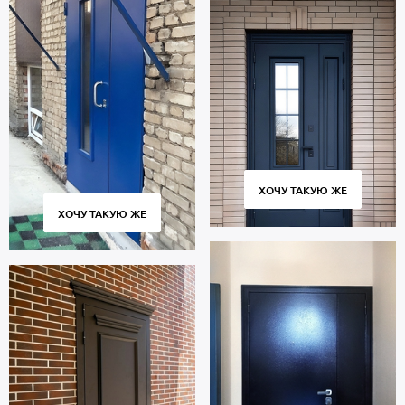
ХОЧУ ТАКУЮ ЖЕ
ХОЧУ ТАКУЮ ЖЕ