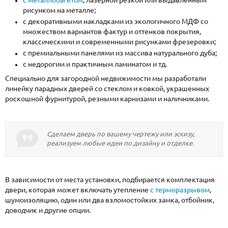
с металлобагетом
, лазерной резкой или выдавленным
рисунком на металле;
с декоративными накладками из экологичного МДФ со
множеством вариантов фактур и оттенков покрытия,
классическими и современными рисунками фрезеровки;
с премиальными панелями из массива натурального дуба;
с недорогим и практичным ламинатом и тд.
Специально для загородной недвижимости мы разработали
линейку парадных дверей со стеклом и ковкой, украшенных
роскошной фурнитурой, резными карнизами и наличниками.
Сделаем дверь по вашему чертежу или эскизу,
реализуем любые идеи по дизайну и отделке.
В зависимости от места установки, подбирается комплектация
двери, которая может включать утепление
с терморазрывом
,
шумоизоляцию, один или два взломостойких замка, отбойник,
доводчик и другие опции.