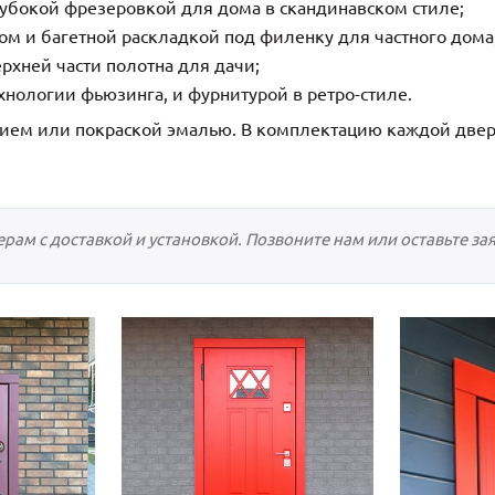
убокой фрезеровкой для дома в скандинавском стиле;
С отбойником
203)
(91)
м и багетной раскладкой под филенку для частного дома
С кнокером
42)
(94)
рхней части полотна для дачи;
твенных зданий
С импостами
(93)
(73)
хнологии фьюзинга, и фурнитурой в ретро-стиле.
ина
С карнизом
(49)
(207)
ем или покраской эмалью. В комплектацию каждой двер
рощитовой
С витражами
(14)
(11)
ые холлы
В современном стиле
(23)
(183)
ам с доставкой и установкой. Позвоните нам или оставьте заяв