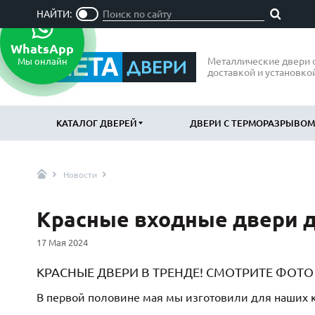
НАЙТИ:
WhatsApp
Металлические двери 
Мы онлайн
доставкой и установко
КАТАЛОГ ДВЕРЕЙ
ДВЕРИ С ТЕРМОРАЗРЫВОМ
Новости
ПО ОТДЕЛКЕ
ПО НАЗН
МДФ
В квартир
(865)
Красные входные двери д
Порошковое напыление
В дом
(715)
(797
17 Мая 2024
Ламинат
В офис
(21)
(47
Массив
Подъездн
(52)
КРАСНЫЕ ДВЕРИ В ТРЕНДЕ! СМОТРИТЕ ФОТО
МДФ наборный
Парадные
(58)
В первой половине мая мы изготовили для наших к
МДФ шпон
Входные 
(119)