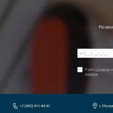
Позвон
Я даю
согласие
н
данных
.
+7 (495) 411-44-41
г. Москв