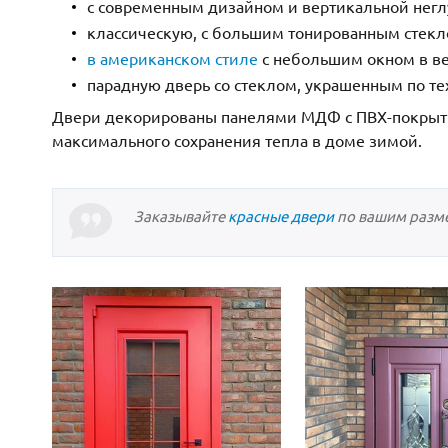
с современным дизайном и вертикальной негл
С зеркалом
Для дачи
(13)
(
классическую, с большим тонированным стекло
С выдавленным рисунком
Для бани
(35)
(
в американском стиле
с небольшим окном в ве
С металлобагетом
Для общес
(571)
парадную дверь со стеклом, украшенным по те
Белые
Для магаз
(108)
Двери декорированы панелями МДФ с ПВХ-покрыти
С геометрическим рисунком
Для элект
(46)
максимального сохранения тепла в доме зимой.
С реечным дизайном
В лифтов
(29)
Заказывайте
красные двери
по вашим размер