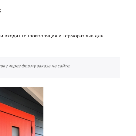
Нестандартные
(479)
;
Двустворчатые
(42)
С фрамугой
(265)
С внутренним открыванием
(2)
и входят теплоизоляция и терморазрыв для
4-го класса защиты
(499)
Полуторапольные
(289)
ку через форму заказа на сайте.