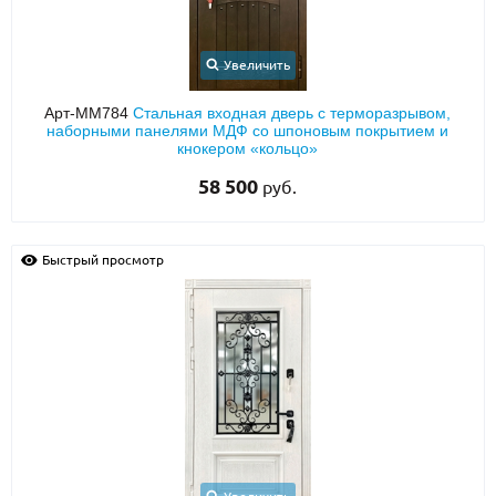
О НАС
Увеличить
КОНТАКТЫ
Арт-ММ784
Стальная входная дверь с терморазрывом,
наборными панелями МДФ со шпоновым покрытием и
кнокером «кольцо»
Металлические двери от производителя с доставкой и установкой в
Москве и МО
58 500
руб.
НАЙТИ:
ПН-СБ - с 9:00 до 21:00, ВС - до 19:00
Быстрый просмотр
+7 (495) 411-44-41
INFO@META-M.RU
ЗАПРОСИТЬ РАСЧЕТ
Каталог
Распродажа
Как купить
Записаться на замер