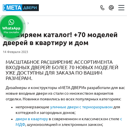
Новости
КАТАЛОГ ДВЕРЕЙ
WhatsApp
Мы онлайн
Расширяем каталог! +70 моделей
ПО ОТДЕЛКЕ
дверей в квартиру и дом
МДФ
(865)
Порошковое напыление
14 Февраля 2023
(715)
Ламинат
(21)
МАСШТАБНОЕ РАСШИРЕНИЕ АССОРТИМЕНТА
ВХОДНЫХ ДВЕРЕЙ! БОЛЕЕ 70 НОВЫХ МОДЕЛЕЙ
Массив
(52)
УЖЕ ДОСТУПНЫ ДЛЯ ЗАКАЗА ПО ВАШИМ
МДФ наборный
(58)
РАЗМЕРАМ.
МДФ шпон
(119)
Дизайнеры и конструкторы «МЕТА ДВЕРИ» разработали для вас
С зеркалом
(13)
новые входные двери из стали со множеством вариантов
С выдавленным рисунком
(35)
отделки. Новинки появились во всех популярных категориях:
С металлобагетом
(571)
непромерзающие
уличные двери с терморазрывом
для
коттеджей и загородных домов;
Белые
(108)
двери в квартиру
в современном и классическом стиле
с
С геометрическим рисунком
(46)
МДФ
, шумоизоляцией и электронным замком;