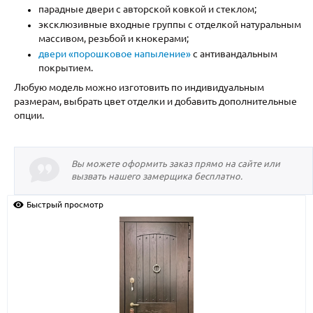
С реечным дизайном
(29)
парадные двери с авторской ковкой и стеклом;
эксклюзивные входные группы с отделкой натуральным
ПО НАЗНАЧЕНИЮ
массивом, резьбой и кнокерами;
двери «порошковое напыление»
с антивандальным
ПО ОСОБЕННОСТЯМ
покрытием.
Любую модель можно изготовить по индивидуальным
ПО КОНСТРУКЦИИ
размерам, выбрать цвет отделки и добавить дополнительные
опции.
Популярные двери
Двери со скидкой
Вы можете оформить заказ прямо на сайте или
вызвать нашего замерщика бесплатно.
ДВЕРИ С ТЕРМОРАЗРЫВОМ
Быстрый просмотр
ГАЛЕРЕЯ
ОПЛАТА
ДОСТАВКА
УСТАНОВКА