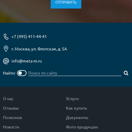
О НАС
КОНТАКТЫ
+7 (495) 411-44-41
Металлические двери от производителя с доставкой и установкой в
Москве и МО
г. Москва, ул. Флотская, д. 5А
НАЙТИ:
info@meta-m.ru
ПН-СБ - с 9:00 до 21:00, ВС - до 19:00
Найти:
+7 (495) 411-44-41
INFO@META-M.RU
О нас
Услуги
ЗАПРОСИТЬ РАСЧЕТ
Отзывы
Как купить
Каталог
Распродажа
Как купить
Полезное
Документы
Новости
Фото продукции
Записаться на замер