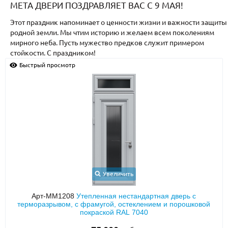
С реечным дизайном
(29)
МЕТА ДВЕРИ ПОЗДРАВЛЯЕТ ВАС С 9 МАЯ!
Этот праздник напоминает о ценности жизни и важности защиты
ПО НАЗНАЧЕНИЮ
родной земли. Мы чтим историю и желаем всем поколениям
мирного неба. Пусть мужество предков служит примером
ПО ОСОБЕННОСТЯМ
стойкости. С праздником!
ПО КОНСТРУКЦИИ
Быстрый просмотр
Популярные двери
Двери со скидкой
ДВЕРИ С ТЕРМОРАЗРЫВОМ
ГАЛЕРЕЯ
Увеличить
ОПЛАТА
Арт-ММ1208
Утепленная нестандартная дверь с
терморазрывом, с фрамугой, остеклением и порошковой
ДОСТАВКА
покраской RAL 7040
УСТАНОВКА