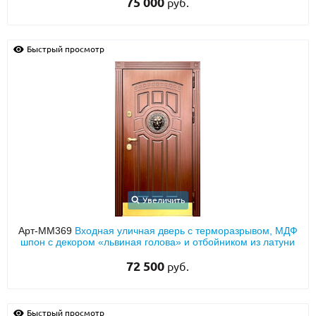
75 000
руб.
О НАС
Быстрый просмотр
КОНТАКТЫ
Металлические двери от производителя с доставкой и установкой в
Москве и МО
НАЙТИ:
ПН-СБ - с 9:00 до 21:00, ВС - до 19:00
+7 (495) 411-44-41
Увеличить
INFO@META-M.RU
Арт-ММ369
Входная уличная дверь с терморазрывом, МДФ
шпон с декором «львиная голова» и отбойником из латуни
ЗАПРОСИТЬ РАСЧЕТ
72 500
руб.
Каталог
Распродажа
Как купить
Записаться на замер
Быстрый просмотр