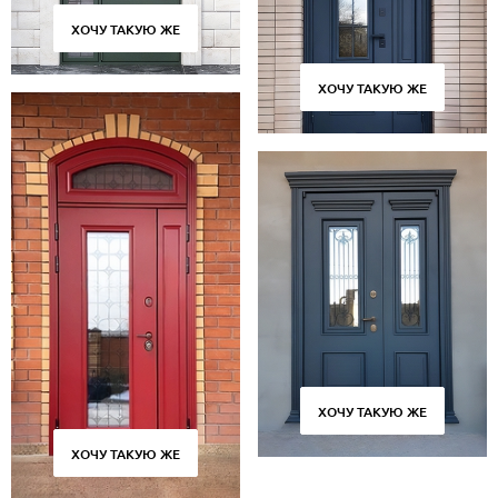
ХОЧУ ТАКУЮ ЖЕ
О НАС
КОНТАКТЫ
ХОЧУ ТАКУЮ ЖЕ
Металлические двери от производителя с доставкой и установкой в
Москве и МО
НАЙТИ:
ПН-СБ - с 9:00 до 21:00, ВС - до 19:00
+7 (495) 411-44-41
INFO@META-M.RU
ЗАПРОСИТЬ РАСЧЕТ
ХОЧУ ТАКУЮ ЖЕ
Каталог
Распродажа
Как купить
ХОЧУ ТАКУЮ ЖЕ
Записаться на замер