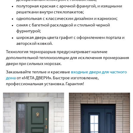
С реечным дизайном
(29)
полуторная красная с арочной фрамугой, и изящными
решетками внутри стеклопакетов;
ПО НАЗНАЧЕНИЮ
однопольная с классическим дизайном и карнизом;
синяя с багетной раскладкой и стильной черной
ПО ОСОБЕННОСТЯМ
фурнитурой;
широкая дверь цвета графит с оформлением портала и
ПО КОНСТРУКЦИИ
авторской ковкой.
Технология терморазрыв предусматривает наличие
Популярные двери
дополнительной теплоизоляции для исключения промерзания
двери при сильных морозах.
Двери со скидкой
Заказывайте теплые и красивые
входные двери для частного
дома
от «МЕТА ДВЕРИ». Быстрое изготовление,
профессиональная установка. Гарантия!
ДВЕРИ С ТЕРМОРАЗРЫВОМ
ГАЛЕРЕЯ
ОПЛАТА
ДОСТАВКА
УСТАНОВКА