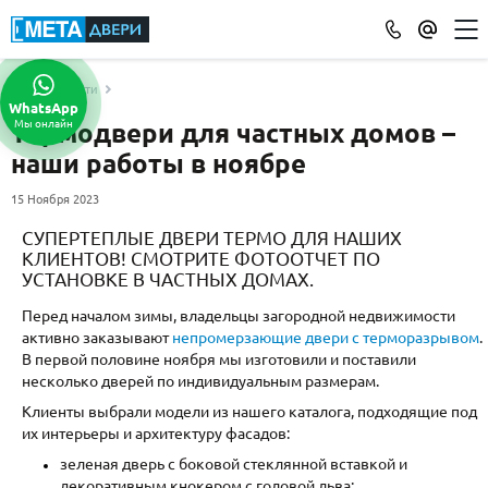
Новости
КАТАЛОГ ДВЕРЕЙ
WhatsApp
Мы онлайн
Термодвери для частных домов –
ПО ОТДЕЛКЕ
наши работы в ноябре
МДФ
(865)
Порошковое напыление
15 Ноября 2023
(715)
Ламинат
(21)
СУПЕРТЕПЛЫЕ ДВЕРИ ТЕРМО ДЛЯ НАШИХ
КЛИЕНТОВ! СМОТРИТЕ ФОТООТЧЕТ ПО
Массив
(52)
УСТАНОВКЕ В ЧАСТНЫХ ДОМАХ.
МДФ наборный
(58)
Перед началом зимы, владельцы загородной недвижимости
МДФ шпон
(119)
активно заказывают
непромерзающие двери с терморазрывом
.
С зеркалом
(13)
В первой половине ноября мы изготовили и поставили
С выдавленным рисунком
(35)
несколько дверей по индивидуальным размерам.
С металлобагетом
(571)
Клиенты выбрали модели из нашего каталога, подходящие под
их интерьеры и архитектуру фасадов:
Белые
(108)
зеленая дверь с боковой стеклянной вставкой и
С геометрическим рисунком
(46)
декоративным кнокером с головой льва;